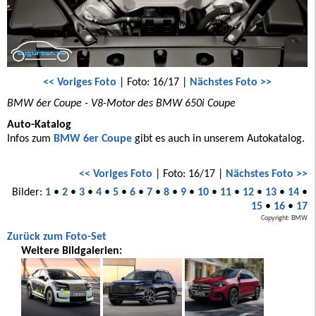
<< Voriges Foto
| Foto: 16/17 |
Nächstes Foto >>
BMW 6er Coupe - V8-Motor des BMW 650i Coupe
Auto-Katalog
Infos zum
BMW 6er Coupe
gibt es auch in unserem Autokatalog.
<< Voriges Foto
| Foto: 16/17 |
Nächstes Foto >>
Bilder:
1
•
2
•
3
•
4
•
5
•
6
•
7
•
8
•
9
•
10
•
11
•
12
•
13
•
14
•
15
•
16
•
17
Copyright: BMW
Zurück zum Foto-Set
Weitere Bildgalerien: