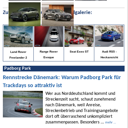
Zufällige Bilder aus unserer Bildgalerie:
Audi RS5 -
Range Rover
Seat Exeo ST
Land Rover
Heckansicht
Evoque
Freelander 2
Padborg Park
Rennstrecke Dänemark: Warum Padborg Park für
Trackdays so attraktiv ist
Wer aus Norddeutschland kommt und
Streckenzeit sucht, schaut zunehmend
nach Dänemark, weil Anreise,
Streckenbetrieb und Trainingsangebote
dort oft überraschend unkompliziert
zusammenpassen. Besonders ...
mehr ...