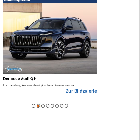
Neue Bildgalerien
Der neue Audi Q9
Der neue Mercedes GL
Erstmals dringt Audi mit dem Q9 in diese Dimensionen vor.
Der neue Mercedes GLA kommt zuers
Zur Bildgalerie
Hybrid.
ie