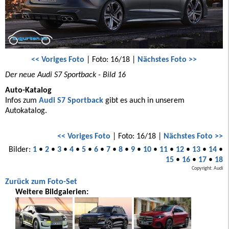
<< Voriges Foto
| Foto: 16/18 |
Nächstes Foto >>
Der neue Audi S7 Sportback - Bild 16
Auto-Katalog
Infos zum
Audi S7 Sportback
gibt es auch in unserem
Autokatalog.
<< Voriges Foto
| Foto: 16/18 |
Nächstes Foto >>
Bilder:
1
•
2
•
3
•
4
•
5
•
6
•
7
•
8
•
9
•
10
•
11
•
12
•
13
•
14
•
15
•
16
•
17
•
18
Copyright: Audi
Zurück zum Foto-Set
Weitere Bildgalerien: