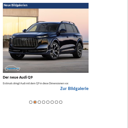
Neue Bildgalerien
Der neue Audi Q9
Der neue Mercedes GL
Erstmals dringt Audi mit dem Q9 in diese Dimensionen vor.
Der neue Mercedes GLA kommt zuers
Zur Bildgalerie
Hybrid.
ie