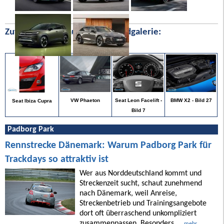
Zufällige Bilder aus unserer Bildgalerie:
BMW X2 - Bild 27
VW Phaeton
Seat Leon Facelift -
Seat Ibiza Cupra
Bild 7
Padborg Park
Rennstrecke Dänemark: Warum Padborg Park für
Trackdays so attraktiv ist
Wer aus Norddeutschland kommt und
Streckenzeit sucht, schaut zunehmend
nach Dänemark, weil Anreise,
Streckenbetrieb und Trainingsangebote
dort oft überraschend unkompliziert
zusammenpassen. Besonders ...
mehr ...