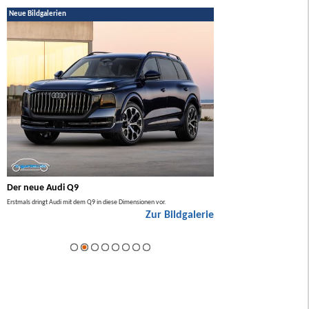
Neue Bildgalerien
Der neue Audi Q9
Der neue Mercedes GL
Erstmals dringt Audi mit dem Q9 in diese Dimensionen vor.
Der neue Mercedes GLA kommt zuers
Zur Bildgalerie
Hybrid.
ie