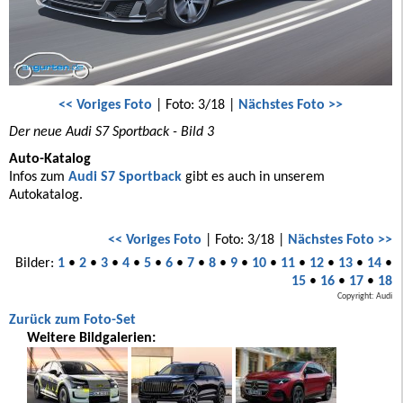
<< Voriges Foto
| Foto: 3/18 |
Nächstes Foto >>
Der neue Audi S7 Sportback - Bild 3
Auto-Katalog
Infos zum
Audi S7 Sportback
gibt es auch in unserem
Autokatalog.
<< Voriges Foto
| Foto: 3/18 |
Nächstes Foto >>
Bilder:
1
•
2
•
3
•
4
•
5
•
6
•
7
•
8
•
9
•
10
•
11
•
12
•
13
•
14
•
15
•
16
•
17
•
18
Copyright: Audi
Zurück zum Foto-Set
Weitere Bildgalerien: