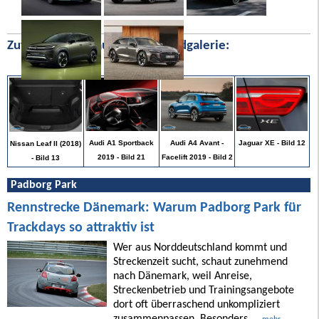
Zufällige Bilder aus unserer Bildgalerie:
Jaguar XE - Bild 12
Audi A1 Sportback
Audi A4 Avant -
Nissan Leaf II (2018)
2019 - Bild 21
Facelift 2019 - Bild 2
- Bild 13
Padborg Park
Rennstrecke Dänemark: Warum Padborg Park für
Trackdays so attraktiv ist
Wer aus Norddeutschland kommt und
Streckenzeit sucht, schaut zunehmend
nach Dänemark, weil Anreise,
Streckenbetrieb und Trainingsangebote
dort oft überraschend unkompliziert
zusammenpassen. Besonders ...