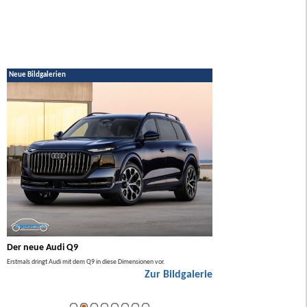
Neue Bildgalerien
Der neue Audi Q9
Der neue Mercedes GL
Erstmals dringt Audi mit dem Q9 in diese Dimensionen vor.
Der neue Mercedes GLA kommt zuers
Zur Bildgalerie
Hybrid.
ie