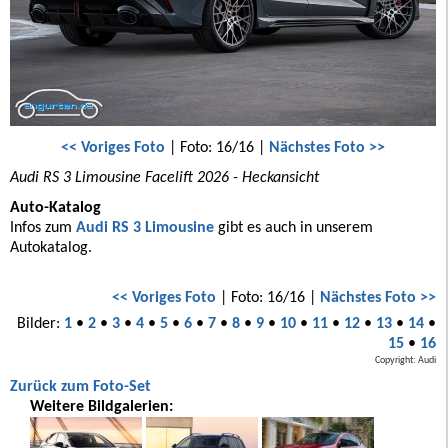
<< Voriges Foto
| Foto: 16/16 |
Nächstes Foto >>
Audi RS 3 Limousine Facelift 2026 - Heckansicht
Auto-Katalog
Infos zum
Audi RS 3 Limousine
gibt es auch in unserem
Autokatalog.
<< Voriges Foto
| Foto: 16/16 |
Nächstes Foto >>
Bilder:
1
•
2
•
3
•
4
•
5
•
6
•
7
•
8
•
9
•
10
•
11
•
12
•
13
•
14
•
15
•
16
Copyright: Audi
Zurück zum Foto-Set
Weitere Bildgalerien: