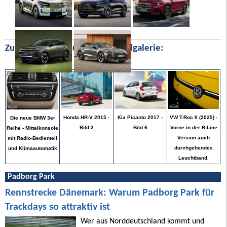
Zufällige Bilder aus unserer Bildgalerie:
VW T-Roc II (2025) -
Honda HR-V 2015 -
Kia Picanto 2017 -
Die neue BMW 3er
Vorne in der R-Line
Bild 2
Bild 6
Reihe - Mittelkonsole
Version auch
mit Radio-Bedienteil
durchgehendes
und Klimaautomatik
Leuchtband.
Padborg Park
Rennstrecke Dänemark: Warum Padborg Park für
Trackdays so attraktiv ist
Wer aus Norddeutschland kommt und