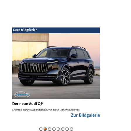
Neue Bildgalerien
Der neue Audi Q9
Der neue Merced
t den
Erstmals dringt Audi mit dem Q9 in diese Dimensionen vor.
Der neue Mercedes GLA kom
Zur Bildgalerie
Hybrid.
galerie