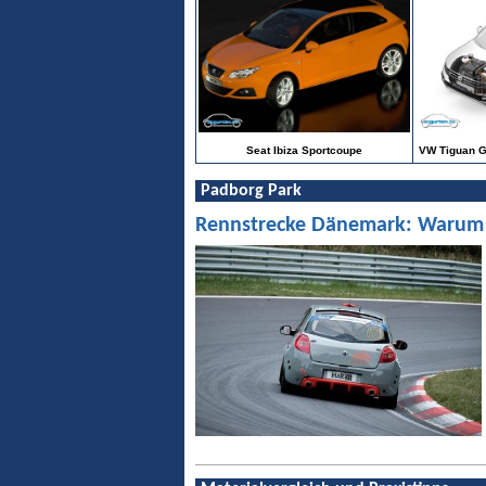
Seat Ibiza Sportcoupe
VW Tiguan GT
Padborg Park
Rennstrecke Dänemark: Warum Pa