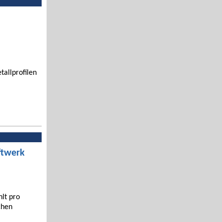
tallprofilen
ftwerk
hlt pro
chen