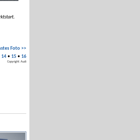
ktstart.
stes Foto >>
•
14
•
15
•
16
Copyright: Audi