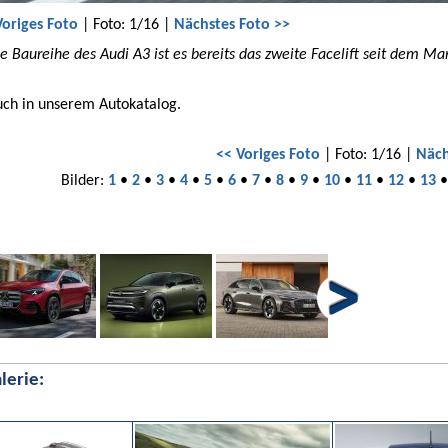
Voriges Foto
| Foto: 1/16 |
Nächstes Foto >>
e Baureihe des Audi A3 ist es bereits das zweite Facelift seit dem Mar
uch in unserem Autokatalog.
<< Voriges Foto
| Foto: 1/16 |
Näch
Bilder:
1
•
2
•
3
•
4
•
5
•
6
•
7
•
8
•
9
•
10
•
11
•
12
•
13
lerie: