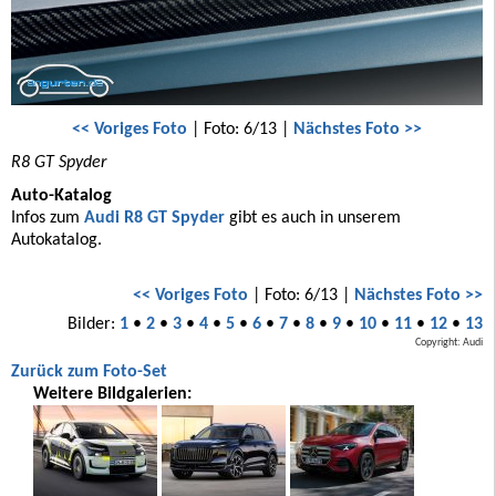
<< Voriges Foto
| Foto: 6/13 |
Nächstes Foto >>
R8 GT Spyder
Auto-Katalog
Infos zum
Audi R8 GT Spyder
gibt es auch in unserem
Autokatalog.
<< Voriges Foto
| Foto: 6/13 |
Nächstes Foto >>
Bilder:
1
•
2
•
3
•
4
•
5
•
6
•
7
•
8
•
9
•
10
•
11
•
12
•
13
Copyright: Audi
Zurück zum Foto-Set
Weitere Bildgalerien: