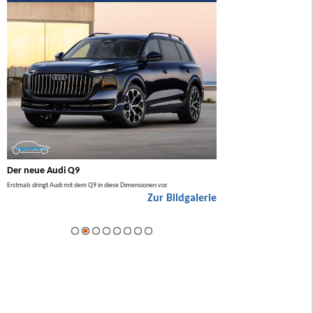
Der neue Audi Q9
Der neue Mercedes GL
Erstmals dringt Audi mit dem Q9 in diese Dimensionen vor.
Der neue Mercedes GLA kommt zuers
Zur Bildgalerie
Hybrid.
ie