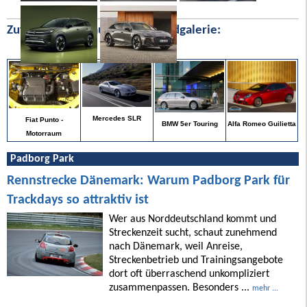
Zufällige Bilder aus unserer Bildgalerie:
Mercedes SLR
Fiat Punto -
Alfa Romeo Guilietta
BMW 5er Touring
Motorraum
Padborg Park
Rennstrecke Dänemark: Warum Padborg Park für
Trackdays so attraktiv ist
Wer aus Norddeutschland kommt und
Streckenzeit sucht, schaut zunehmend
nach Dänemark, weil Anreise,
Streckenbetrieb und Trainingsangebote
dort oft überraschend unkompliziert
zusammenpassen. Besonders ...
mehr ...