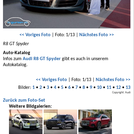
<< Voriges Foto
| Foto: 1/13 |
Nächstes Foto >>
R8 GT Spyder
Auto-Katalog
Infos zum
Audi R8 GT Spyder
gibt es auch in unserem
Autokatalog.
<< Voriges Foto
| Foto: 1/13 |
Nächstes Foto >>
Bilder:
1
•
2
•
3
•
4
•
5
•
6
•
7
•
8
•
9
•
10
•
11
•
12
•
13
Copyright: Audi
Zurück zum Foto-Set
Weitere Bildgalerien: