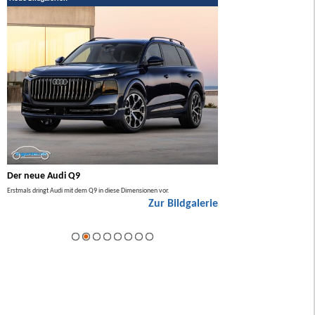
Der neue Audi Q9
Der neue Mercedes GL
Erstmals dringt Audi mit dem Q9 in diese Dimensionen vor.
Der neue Mercedes GLA kommt zuers
Zur Bildgalerie
Hybrid.
ie