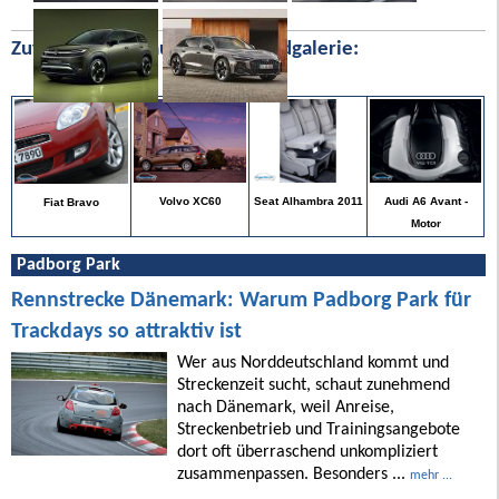
Zufällige Bilder aus unserer Bildgalerie:
Audi A6 Avant -
Volvo XC60
Seat Alhambra 2011
Fiat Bravo
Motor
Padborg Park
Rennstrecke Dänemark: Warum Padborg Park für
Trackdays so attraktiv ist
Wer aus Norddeutschland kommt und
Streckenzeit sucht, schaut zunehmend
nach Dänemark, weil Anreise,
Streckenbetrieb und Trainingsangebote
dort oft überraschend unkompliziert
zusammenpassen. Besonders ...
mehr ...