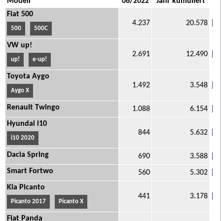
Modell
06/2022
Jahr kumuliert
Fiat 500
4.237
20.578
500
500C
VW up!
2.691
12.490
up!
e-up!
Toyota Aygo
1.492
3.548
Aygo X
Renault Twingo
1.088
6.154
Hyundai i10
844
5.632
i10 2020
Dacia Spring
690
3.588
Smart Fortwo
560
5.302
Kia Picanto
441
3.178
Picanto 2017
Picanto X
Fiat Panda