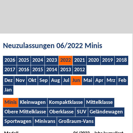
Neuzulassungen 06/2022 Minis
2026
2025
2024
2023
2022
2021
2020
2019
2018
2017
2016
2015
2014
2013
2012
Dez
Nov
Okt
Sep
Aug
Jul
Jun
Mai
Apr
Mrz
Feb
Jan
Minis
Kleinwagen
Kompaktklasse
Mittelklasse
Obere Mittelklasse
Oberklasse
SUV
Geländewagen
Sportwagen
Minivans
Großraum-Vans