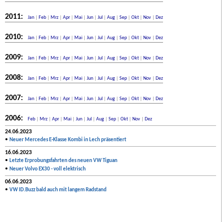
2011:
Jan
|
Feb
|
Mrz
|
Apr
|
Mai
|
Jun
|
Jul
|
Aug
|
Sep
|
Okt
|
Nov
|
Dez
2010:
Jan
|
Feb
|
Mrz
|
Apr
|
Mai
|
Jun
|
Jul
|
Aug
|
Sep
|
Okt
|
Nov
|
Dez
2009:
Jan
|
Feb
|
Mrz
|
Apr
|
Mai
|
Jun
|
Jul
|
Aug
|
Sep
|
Okt
|
Nov
|
Dez
2008:
Jan
|
Feb
|
Mrz
|
Apr
|
Mai
|
Jun
|
Jul
|
Aug
|
Sep
|
Okt
|
Nov
|
Dez
2007:
Jan
|
Feb
|
Mrz
|
Apr
|
Mai
|
Jun
|
Jul
|
Aug
|
Sep
|
Okt
|
Nov
|
Dez
2006:
Feb
|
Mrz
|
Apr
|
Mai
|
Jun
|
Jul
|
Aug
|
Sep
|
Okt
|
Nov
|
Dez
24.06.2023
•
Neuer Mercedes E-Klasse Kombi in Lech präsentiert
16.06.2023
•
Letzte Erprobungsfahrten des neuen VW Tiguan
•
Neuer Volvo EX30 - voll elektrisch
06.06.2023
•
VW ID.Buzz bald auch mit langem Radstand