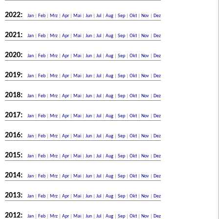
2022:
Jan
|
Feb
|
Mrz
|
Apr
|
Mai
|
Jun
|
Jul
|
Aug
|
Sep
|
Okt
|
Nov
|
Dez
2021:
Jan
|
Feb
|
Mrz
|
Apr
|
Mai
|
Jun
|
Jul
|
Aug
|
Sep
|
Okt
|
Nov
|
Dez
2020:
Jan
|
Feb
|
Mrz
|
Apr
|
Mai
|
Jun
|
Jul
|
Aug
|
Sep
|
Okt
|
Nov
|
Dez
2019:
Jan
|
Feb
|
Mrz
|
Apr
|
Mai
|
Jun
|
Jul
|
Aug
|
Sep
|
Okt
|
Nov
|
Dez
2018:
Jan
|
Feb
|
Mrz
|
Apr
|
Mai
|
Jun
|
Jul
|
Aug
|
Sep
|
Okt
|
Nov
|
Dez
2017:
Jan
|
Feb
|
Mrz
|
Apr
|
Mai
|
Jun
|
Jul
|
Aug
|
Sep
|
Okt
|
Nov
|
Dez
2016:
Jan
|
Feb
|
Mrz
|
Apr
|
Mai
|
Jun
|
Jul
|
Aug
|
Sep
|
Okt
|
Nov
|
Dez
2015:
Jan
|
Feb
|
Mrz
|
Apr
|
Mai
|
Jun
|
Jul
|
Aug
|
Sep
|
Okt
|
Nov
|
Dez
2014:
Jan
|
Feb
|
Mrz
|
Apr
|
Mai
|
Jun
|
Jul
|
Aug
|
Sep
|
Okt
|
Nov
|
Dez
2013:
Jan
|
Feb
|
Mrz
|
Apr
|
Mai
|
Jun
|
Jul
|
Aug
|
Sep
|
Okt
|
Nov
|
Dez
2012:
Jan
|
Feb
|
Mrz
|
Apr
|
Mai
|
Jun
|
Jul
|
Aug
|
Sep
|
Okt
|
Nov
|
Dez