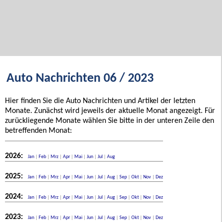
Auto Nachrichten 06 / 2023
Hier finden Sie die Auto Nachrichten und Artikel der letzten
Monate. Zunächst wird jeweils der aktuelle Monat angezeigt. Für
zurückliegende Monate wählen Sie bitte in der unteren Zeile den
betreffenden Monat:
2026:
Jan
|
Feb
|
Mrz
|
Apr
|
Mai
|
Jun
|
Jul
|
Aug
2025:
Jan
|
Feb
|
Mrz
|
Apr
|
Mai
|
Jun
|
Jul
|
Aug
|
Sep
|
Okt
|
Nov
|
Dez
2024:
Jan
|
Feb
|
Mrz
|
Apr
|
Mai
|
Jun
|
Jul
|
Aug
|
Sep
|
Okt
|
Nov
|
Dez
2023:
Jan
|
Feb
|
Mrz
|
Apr
|
Mai
|
Jun
|
Jul
|
Aug
|
Sep
|
Okt
|
Nov
|
Dez