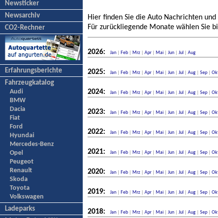
Newsticker
Newsarchiv
Hier finden Sie die Auto Nachrichten und
Für zurückliegende Monate wählen Sie bi
CO2-Rechner
2026:
Jan
|
Feb
|
Mrz
|
Apr
|
Mai
|
Jun
|
Jul
|
Aug
Erfahrungsberichte
2025:
Jan
|
Feb
|
Mrz
|
Apr
|
Mai
|
Jun
|
Jul
|
Aug
|
Sep
|
Ok
Fahrzeugkatalog
Audi
2024:
Jan
|
Feb
|
Mrz
|
Apr
|
Mai
|
Jun
|
Jul
|
Aug
|
Sep
|
Ok
BMW
Dacia
2023:
Jan
|
Feb
|
Mrz
|
Apr
|
Mai
|
Jun
|
Jul
|
Aug
|
Sep
|
Ok
Fiat
Ford
2022:
Jan
|
Feb
|
Mrz
|
Apr
|
Mai
|
Jun
|
Jul
|
Aug
|
Sep
|
Ok
Hyundai
Mercedes-Benz
2021:
Opel
Jan
|
Feb
|
Mrz
|
Apr
|
Mai
|
Jun
|
Jul
|
Aug
|
Sep
|
Ok
Peugeot
Renault
2020:
Jan
|
Feb
|
Mrz
|
Apr
|
Mai
|
Jun
|
Jul
|
Aug
|
Sep
|
Ok
Skoda
Toyota
2019:
Jan
|
Feb
|
Mrz
|
Apr
|
Mai
|
Jun
|
Jul
|
Aug
|
Sep
|
Ok
Volkswagen
Ladeparks
2018:
Jan
|
Feb
|
Mrz
|
Apr
|
Mai
|
Jun
|
Jul
|
Aug
|
Sep
|
Ok