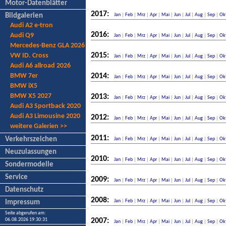
Motor-Datenblätter
2017:
Bildgalerien
Jan
|
Feb
|
Mrz
|
Apr
|
Mai
|
Jun
|
Jul
|
Aug
|
Sep
|
Ok
Audi A2 e-tron
2016:
Audi Q9
Jan
|
Feb
|
Mrz
|
Apr
|
Mai
|
Jun
|
Jul
|
Aug
|
Sep
|
Ok
Mercedes-Benz GLA 2026
2015:
VW ID. Cross
Jan
|
Feb
|
Mrz
|
Apr
|
Mai
|
Jun
|
Jul
|
Aug
|
Sep
|
Ok
Audi A6 allroad 2026
BMW 7er
2014:
Jan
|
Feb
|
Mrz
|
Apr
|
Mai
|
Jun
|
Jul
|
Aug
|
Sep
|
Ok
BMW iX5
BMW X5 2027
2013:
Jan
|
Feb
|
Mrz
|
Apr
|
Mai
|
Jun
|
Jul
|
Aug
|
Sep
|
Ok
Audi A3 Sportback 2020
Audi A3 Limousine 2020
2012:
Jan
|
Feb
|
Mrz
|
Apr
|
Mai
|
Jun
|
Jul
|
Aug
|
Sep
|
Ok
weitere Galerien >>
2011:
Verkehrszeichen
Jan
|
Feb
|
Mrz
|
Apr
|
Mai
|
Jun
|
Jul
|
Aug
|
Sep
|
Ok
Neuzulassungen
2010:
Jan
|
Feb
|
Mrz
|
Apr
|
Mai
|
Jun
|
Jul
|
Aug
|
Sep
|
Ok
Sondermodelle
Service
2009:
Jan
|
Feb
|
Mrz
|
Apr
|
Mai
|
Jun
|
Jul
|
Aug
|
Sep
|
Ok
Datenschutz
2008:
Jan
|
Feb
|
Mrz
|
Apr
|
Mai
|
Jun
|
Jul
|
Aug
|
Sep
|
Ok
Impressum
Seite abgerufen am:
06.08.2026 19:30:31
2007:
Jan
|
Feb
|
Mrz
|
Apr
|
Mai
|
Jun
|
Jul
|
Aug
|
Sep
|
Ok