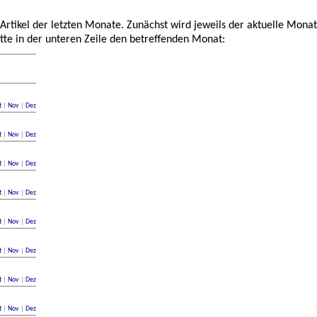
 Artikel der letzten Monate. Zunächst wird jeweils der aktuelle Monat
tte in der unteren Zeile den betreffenden Monat:
t
|
Nov
|
Dez
t
|
Nov
|
Dez
t
|
Nov
|
Dez
t
|
Nov
|
Dez
t
|
Nov
|
Dez
t
|
Nov
|
Dez
t
|
Nov
|
Dez
t
|
Nov
|
Dez