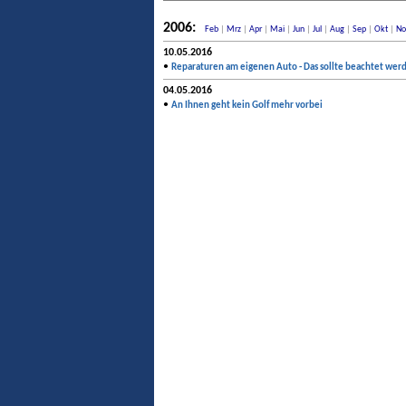
2006:
Feb
|
Mrz
|
Apr
|
Mai
|
Jun
|
Jul
|
Aug
|
Sep
|
Okt
|
No
10.05.2016
•
Reparaturen am eigenen Auto - Das sollte beachtet wer
04.05.2016
•
An Ihnen geht kein Golf mehr vorbei