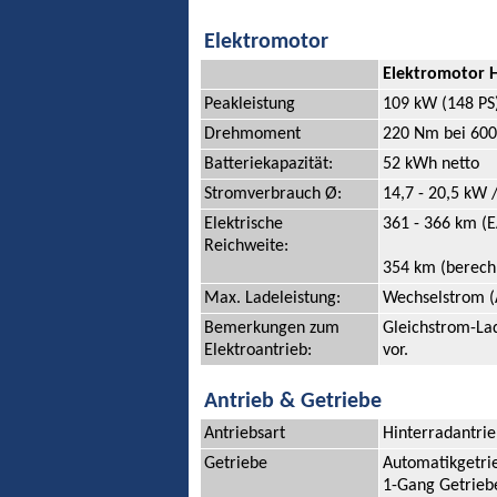
Elektromotor
Elektromotor 
Peakleistung
109 kW (148 PS
Drehmoment
220 Nm bei 600
Batteriekapazität:
52 kWh netto
Stromverbrauch Ø:
14,7 - 20,5 kW 
Elektrische
361 - 366 km (E
Reichweite:
354 km (berech
Max. Ladeleistung:
Wechselstrom (
Bemerkungen zum
Gleichstrom-Lad
Elektroantrieb:
vor.
Antrieb & Getriebe
Antriebsart
Hinterradantri
Getriebe
Automatikgetri
1-Gang Getrieb