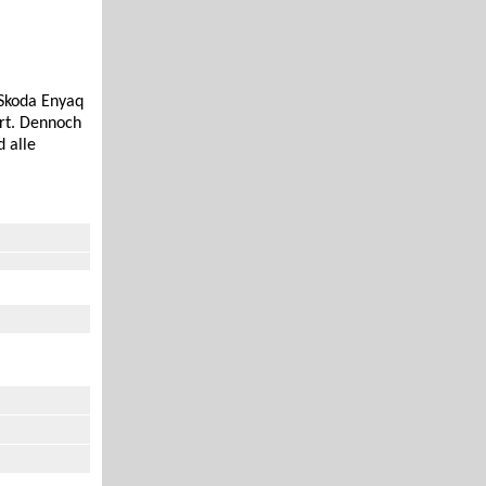
 Skoda Enyaq
ert. Dennoch
 alle