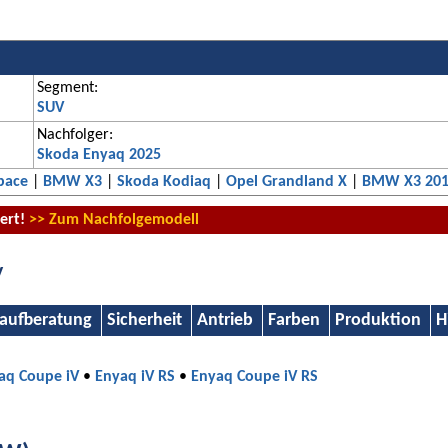
Segment:
SUV
Nachfolger:
Skoda Enyaq 2025
pace
|
BMW X3
|
Skoda Kodiaq
|
Opel Grandland X
|
BMW X3 20
iert!
>> Zum Nachfolgemodell
V
aufberatung
Sicherheit
Antrieb
Farben
Produktion
H
aq Coupe iV
•
Enyaq iV RS
•
Enyaq Coupe iV RS