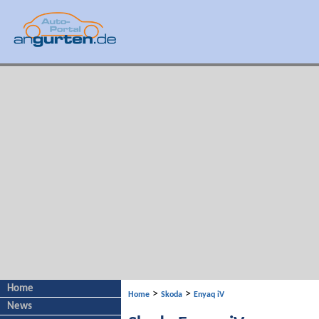
Home
>
>
Home
Skoda
Enyaq iV
News