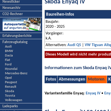
Skoda Enyaq iV
Newsticker
Newsarchiv
CO2-Rechner
Baureihen-Infos
Baujahr:
2020 - 2025
Vorgänger:
Erfahrungsberichte
k.A.
Fahrzeugkatalog
Alternativen:
Audi Q5
|
VW Tiguan Alls
Audi
BMW
Dieses Modell wird nicht mehr produz
Dacia
Fiat
Ford
Informationen zum Skoda Enyaq i
Hyundai
Mercedes-Benz
Opel
Fotos
Abmessungen
Motoren
K
Peugeot
Renault
Skoda
Variantenfamilie Enyaq
:
Enyaq iV
•
Eny
Toyota
Volkswagen
Ladeparks