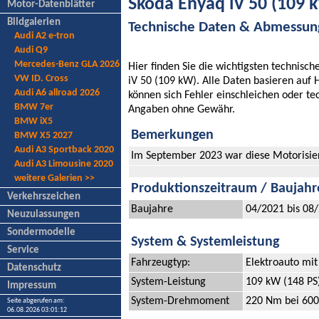
Skoda Enyaq iV 50 (109 
Motor-Datenblätter
Bildgalerien
Technische Daten & Abmessu
Audi A2 e-tron
Audi Q9
Mercedes-Benz GLA 2026
Hier finden Sie die wichtigsten technis
VW ID. Cross
iV 50 (109 kW). Alle Daten basieren auf
Audi A6 allroad 2026
können sich Fehler einschleichen oder t
BMW 7er
Angaben ohne Gewähr.
BMW iX5
Bemerkungen
BMW X5 2027
Audi A3 Sportback 2020
Im September 2023 war diese Motorisieru
Audi A3 Limousine 2020
weitere Galerien >>
Produktionszeitraum / Baujahr
Verkehrszeichen
Baujahre
04/2021 bis 08
Neuzulassungen
Sondermodelle
System & Systemleistung
Service
Fahrzeugtyp:
Elektroauto mit
Datenschutz
System-Leistung
109 kW (148 PS
Impressum
System-Drehmoment
220 Nm bei 600
Seite abgerufen am:
06.08.2026 03:01:12