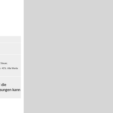
 Steuer,
e: 45%. Alle Werte
 die
ssungen kann