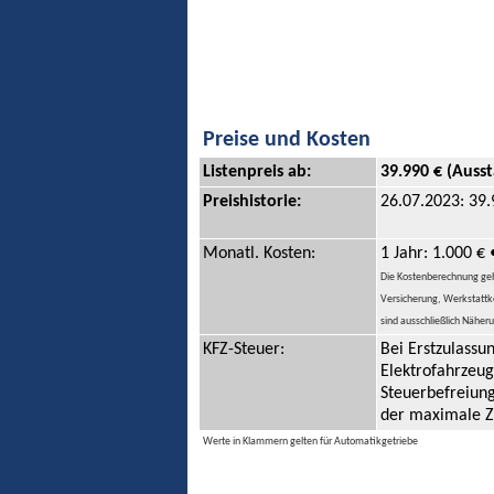
Preise und Kosten
Listenpreis ab:
39.990 € (Ausst
Preishistorie:
26.07.2023: 39.
Monatl. Kosten:
1 Jahr: 1.000 € 
Die Kostenberechnung geht 
Versicherung, Werkstattko
sind ausschließlich Näher
KFZ-Steuer:
Bei Erstzulass
Elektrofahrzeug
Steuerbefreiung
der maximale Z
Werte in Klammern gelten für Automatikgetriebe