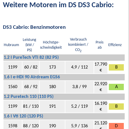
Weitere Motoren im DS DS3 Cabrio:
DS3 Cabrio: Benzinmotoren
Verbrauch
Leistung
Höchstge-
Preis
kombiniert /
Hubraum
(kW /
Effizienz
schwindigkeit
ab
CO
PS)
2
1.2 l PureTech VTi 82 (82 PS)
17.790
1199
60 / 82
173
4,9 / 112
B
€
1.6 l e-HDi 90 Airdream EGS6
22.920
1560
68 / 92
180
3,8 / 99
A
€
1.2 Puretech 110 (110 PS)
16.190
1199
81 / 110
191
5,2 / 119
B
€
1.6 l Vti 120 (120 PS)
21.120
1598
88 / 120
190
5,9 / 136
D