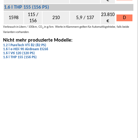
€
1.6 l THP 155 (156 PS)
115 /
23.810
1598
210
5,9 / 137
D
156
€
Verbrauch in Litern / 100km, CO
in g/km. Werte in Klammern gelten für Automatikgetriebe, falls beide
2
Varianten vorhanden.
Nicht mehr produzierte Modelle:
1.2 l PureTech VTi 82 (82 PS)
1.6 l e-HDi 90 Airdream EGS6
1.6 l Vti 120 (120 PS)
1.6 l THP 155 (156 PS)