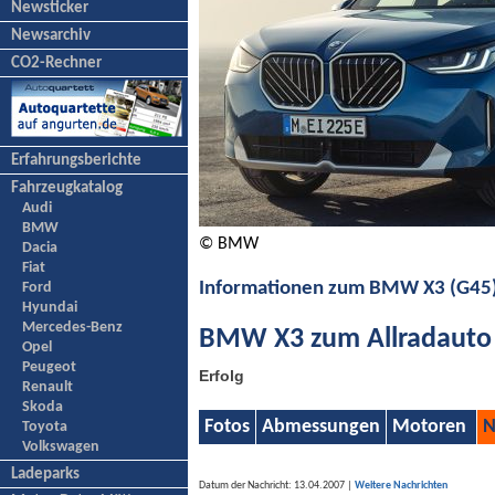
Newsticker
Newsarchiv
CO2-Rechner
Erfahrungsberichte
Fahrzeugkatalog
Audi
BMW
© BMW
Dacia
Fiat
Informationen zum BMW X3 (G45
Ford
Hyundai
Mercedes-Benz
BMW X3 zum Allradauto 
Opel
Peugeot
Erfolg
Renault
Skoda
Fotos
Abmessungen
Motoren
N
Toyota
Volkswagen
Ladeparks
Datum der Nachricht: 13.04.2007 |
Weitere Nachrichten