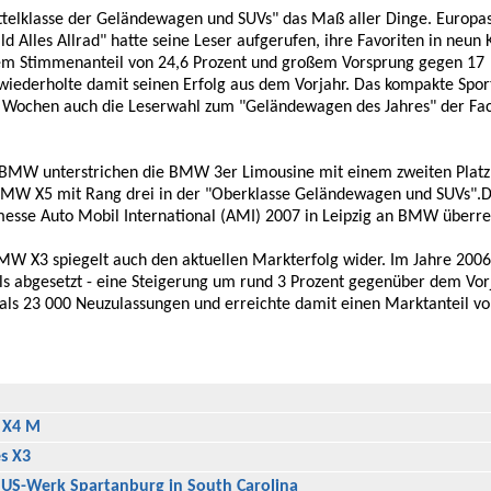
telklasse der Geländewagen und SUVs" das Maß aller Dinge. Europa
ild Alles Allrad" hatte seine Leser aufgerufen, ihre Favoriten in neun
em Stimmenanteil von 24,6 Prozent und großem Vorsprung gegen 17
wiederholte damit seinen Erfolg aus dem Vorjahr. Das kompakte Sport
 Wochen auch die Leserwahl zum "Geländewagen des Jahres" der Fach
BMW unterstrichen die BMW 3er Limousine mit einem zweiten Platz 
 BMW X5 mit Rang drei in der "Oberklasse Geländewagen und SUVs".D
sse Auto Mobil International (AMI) 2007 in Leipzig an BMW überre
 BMW X3 spiegelt auch den aktuellen Markterfolg wider. Im Jahre 200
s abgesetzt - eine Steigerung um rund 3 Prozent gegenüber dem Vorja
s 23 000 Neuzulassungen und erreichte damit einen Marktanteil vo
 X4 M
s X3
US-Werk Spartanburg in South Carolina