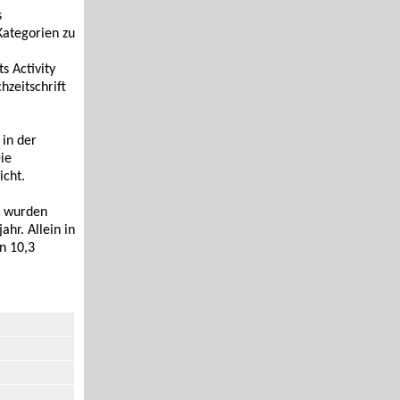
s
 Kategorien zu
s Activity
zeitschrift
in der
ie
icht.
6 wurden
hr. Allein in
n 10,3