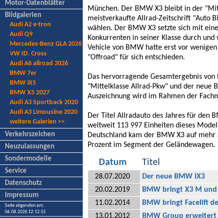
Motor-Datenblätter
München. Der BMW X3 bleibt in der "Mit
Bildgalerien
meistverkaufte Allrad-Zeitschrift "Auto B
Audi A2 e-tron
wählen. Der BMW X3 setzte sich mit ein
Audi Q9
Konkurrenten in seiner Klasse durch und 
Mercedes-Benz GLA 2026
Vehicle von BMW hatte erst vor wenigen
VW ID. Cross
"Offroad" für sich entschieden.
Audi A6 allroad 2026
BMW 7er
Das hervorragende Gesamtergebnis von 
BMW iX5
"Mittelklasse Allrad-Pkw" und der neue
BMW X5 2027
Auszeichnung wird im Rahmen der Fachme
Audi A3 Sportback 2020
Audi A3 Limousine 2020
Der Titel Allradauto des Jahres für den
weitere Galerien >>
weltweit 113 997 Einheiten dieses Modell
Verkehrszeichen
Deutschland kam der BMW X3 auf mehr al
Prozent im Segment der Geländewagen.
Neuzulassungen
Sondermodelle
Datum
Titel
Service
28.07.2020
Der neue BMW iX3
Datenschutz
20.02.2019
BMW bringt X3 M und
Impressum
11.02.2014
BMW bringt Facelift de
Seite abgerufen am:
06.08.2026 12:12:55
13.01.2012
BMW Group erweitert 