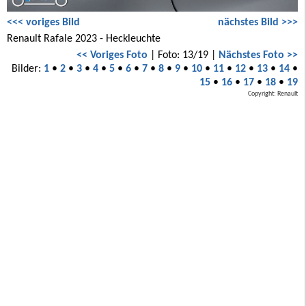
<<< voriges Bild
nächstes Bild >>>
Renault Rafale 2023 - Heckleuchte
<< Voriges Foto
| Foto: 13/19 |
Nächstes Foto >>
Bilder:
1
•
2
•
3
•
4
•
5
•
6
•
7
•
8
•
9
•
10
•
11
•
12
•
13
•
14
•
15
•
16
•
17
•
18
•
19
Copyright: Renault