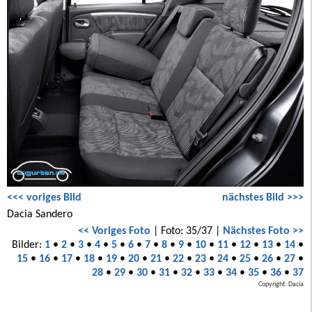
<<< voriges Bild
nächstes Bild >>>
Dacia Sandero
<< Voriges Foto
| Foto: 35/37 |
Nächstes Foto >>
Bilder:
1
•
2
•
3
•
4
•
5
•
6
•
7
•
8
•
9
•
10
•
11
•
12
•
13
•
14
•
15
•
16
•
17
•
18
•
19
•
20
•
21
•
22
•
23
•
24
•
25
•
26
•
27
•
28
•
29
•
30
•
31
•
32
•
33
•
34
•
35
•
36
•
37
Copyright: Dacia