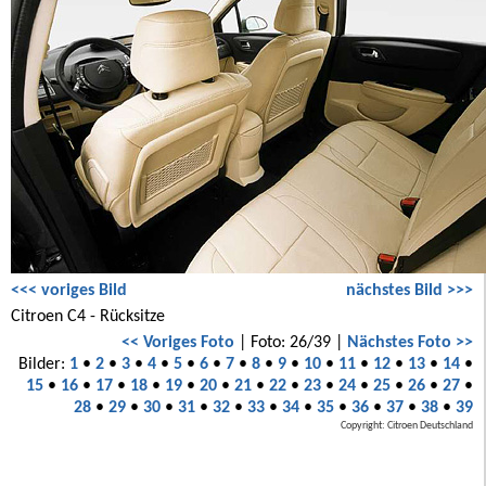
<<< voriges Bild
nächstes Bild >>>
Citroen C4 - Rücksitze
<< Voriges Foto
| Foto: 26/39 |
Nächstes Foto >>
Bilder:
1
•
2
•
3
•
4
•
5
•
6
•
7
•
8
•
9
•
10
•
11
•
12
•
13
•
14
•
15
•
16
•
17
•
18
•
19
•
20
•
21
•
22
•
23
•
24
•
25
•
26
•
27
•
28
•
29
•
30
•
31
•
32
•
33
•
34
•
35
•
36
•
37
•
38
•
39
Copyright: Citroen Deutschland