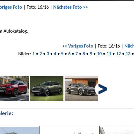
origes Foto
| Foto: 16/16 |
Nächstes Foto >>
m Autokatalog.
<< Voriges Foto
| Foto: 16/16 |
Näch
Bilder:
1
•
2
•
3
•
4
•
5
•
6
•
7
•
8
•
9
•
10
•
11
•
12
•
13
lerie: