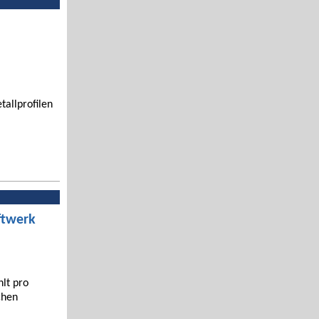
tallprofilen
ftwerk
hlt pro
chen