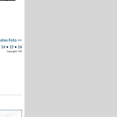
stes Foto >>
•
14
•
15
•
16
Copyright: VW