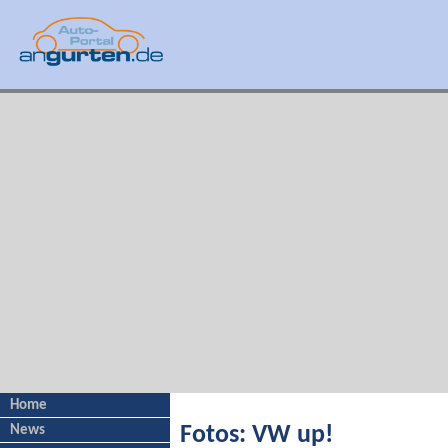
Home
News
Fotos: VW up!