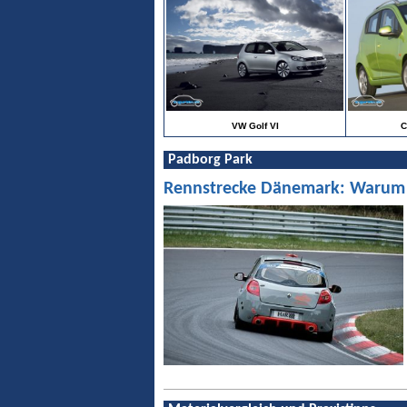
VW Golf VI
C
Padborg Park
Rennstrecke Dänemark: Warum Pa