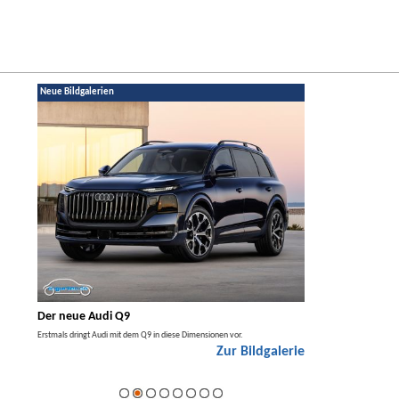
Neue Bildgalerien
Der neue Audi Q9
Der neue Merced
t den
Erstmals dringt Audi mit dem Q9 in diese Dimensionen vor.
Der neue Mercedes GLA kom
Zur Bildgalerie
Hybrid.
galerie