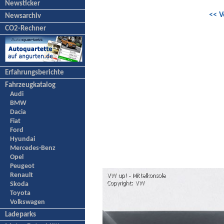
Newsticker
<< V
Newsarchiv
CO2-Rechner
Erfahrungsberichte
Fahrzeugkatalog
Audi
BMW
Dacia
Fiat
Ford
Hyundai
Mercedes-Benz
Opel
Peugeot
Renault
Skoda
Toyota
Volkswagen
Ladeparks