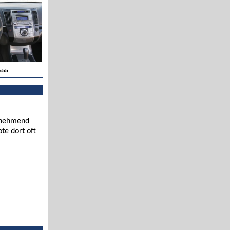
x55
zunehmend
te dort oft