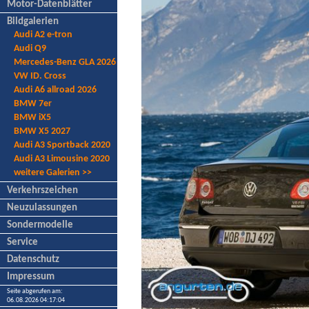
Motor-Datenblätter
Bildgalerien
Audi A2 e-tron
Audi Q9
Mercedes-Benz GLA 2026
VW ID. Cross
Audi A6 allroad 2026
BMW 7er
BMW iX5
BMW X5 2027
Audi A3 Sportback 2020
Audi A3 Limousine 2020
weitere Galerien >>
Verkehrszeichen
Neuzulassungen
Sondermodelle
Service
Datenschutz
Impressum
Seite abgerufen am:
06.08.2026 04:17:04