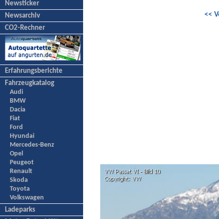
Newsticker
<< V
Newsarchiv
CO2-Rechner
Erfahrungsberichte
Fahrzeugkatalog
Audi
BMW
Dacia
Fiat
Ford
Hyundai
Mercedes-Benz
Opel
Peugeot
Renault
Skoda
Toyota
Volkswagen
Ladeparks