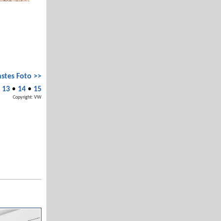
stes Foto >>
•
13
•
14
•
15
Copyright: VW