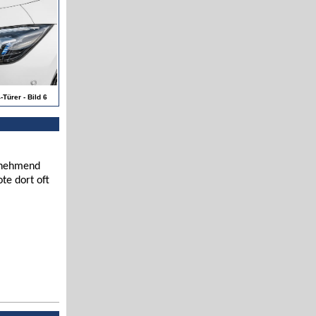
ürer - Bild 6
zunehmend
te dort oft