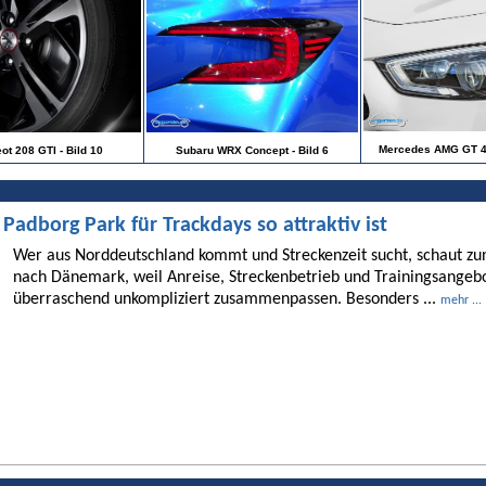
Mercedes AMG GT 4-T
ot 208 GTI - Bild 10
Subaru WRX Concept - Bild 6
dborg Park für Trackdays so attraktiv ist
Wer aus Norddeutschland kommt und Streckenzeit sucht, schaut 
nach Dänemark, weil Anreise, Streckenbetrieb und Trainingsangebo
überraschend unkompliziert zusammenpassen. Besonders ...
mehr ...