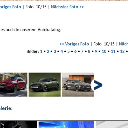
origes Foto
| Foto: 10/15 |
Nächstes Foto >>
 es auch in unserem Autokatalog.
<< Voriges Foto
| Foto: 10/15 |
Näch
Bilder:
1
•
2
•
3
•
4
•
5
•
6
•
7
•
8
•
9
•
10
•
11
•
12
lerie: