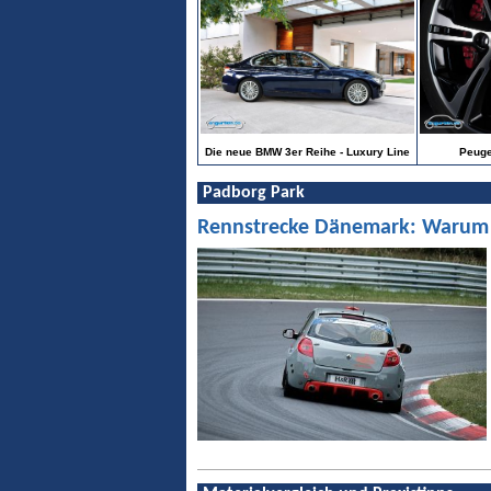
Die neue BMW 3er Reihe - Luxury Line
Peuge
Padborg Park
Rennstrecke Dänemark: Warum Pa