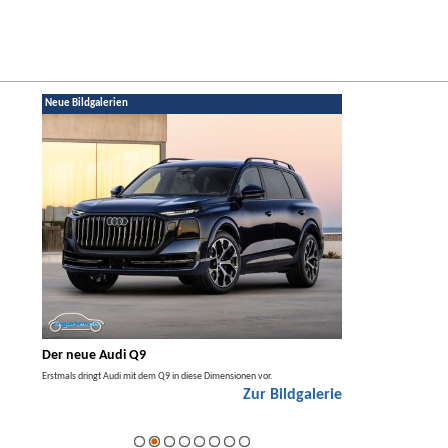
Neue Bildgalerien
Der neue Audi Q9
Der neue Merced
t den
Erstmals dringt Audi mit dem Q9 in diese Dimensionen vor.
Der neue Mercedes GLA kom
Zur Bildgalerie
Hybrid.
galerie