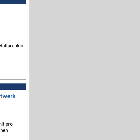
tallprofilen
ftwerk
hlt pro
chen