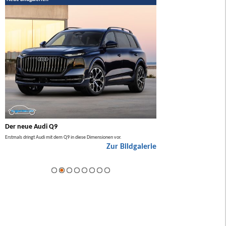
Der neue Audi Q9
Der neue Mercedes GL
Erstmals dringt Audi mit dem Q9 in diese Dimensionen vor.
Der neue Mercedes GLA kommt zuers
Zur Bildgalerie
Hybrid.
ie