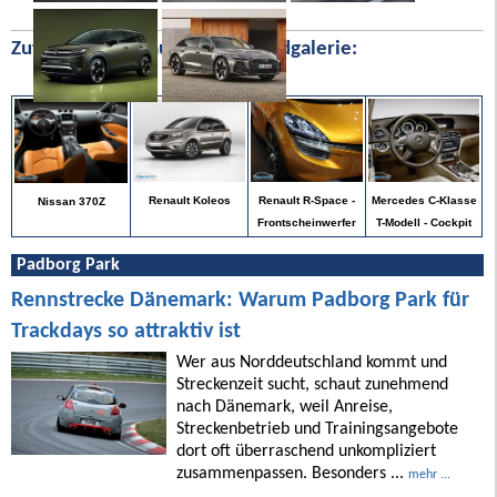
Zufällige Bilder aus unserer Bildgalerie:
Mercedes C-Klasse
Renault Koleos
Renault R-Space -
Nissan 370Z
T-Modell - Cockpit
Frontscheinwerfer
Padborg Park
Rennstrecke Dänemark: Warum Padborg Park für
Trackdays so attraktiv ist
Wer aus Norddeutschland kommt und
Streckenzeit sucht, schaut zunehmend
nach Dänemark, weil Anreise,
Streckenbetrieb und Trainingsangebote
dort oft überraschend unkompliziert
zusammenpassen. Besonders ...
mehr ...