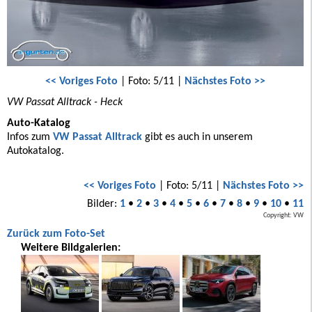
<< Voriges Foto
| Foto: 5/11 |
Nächstes Foto >>
VW Passat Alltrack - Heck
Auto-Katalog
Infos zum
VW Passat Alltrack
gibt es auch in unserem
Autokatalog.
<< Voriges Foto
| Foto: 5/11 |
Nächstes Foto >>
Bilder:
1
•
2
•
3
•
4
•
5
•
6
•
7
•
8
•
9
•
10
•
11
Copyright: VW
Zurück zum Foto-Set
Weitere Bildgalerien: