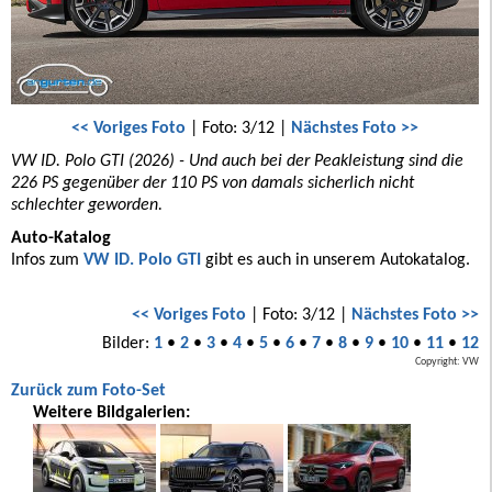
<< Voriges Foto
| Foto: 3/12 |
Nächstes Foto >>
VW ID. Polo GTI (2026) - Und auch bei der Peakleistung sind die
226 PS gegenüber der 110 PS von damals sicherlich nicht
schlechter geworden.
Auto-Katalog
Infos zum
VW ID. Polo GTI
gibt es auch in unserem Autokatalog.
<< Voriges Foto
| Foto: 3/12 |
Nächstes Foto >>
Bilder:
1
•
2
•
3
•
4
•
5
•
6
•
7
•
8
•
9
•
10
•
11
•
12
Copyright: VW
Zurück zum Foto-Set
Weitere Bildgalerien: