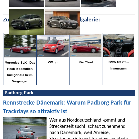
Zufällige Bilder aus unserer Bildgalerie:
BMW M3 CS -
VW up!
Kia C'eed
Mercedes SLK - Das
Innenraum
Heck ist deutlich
bulliger als beim
Vorgänger
Padborg Park
Rennstrecke Dänemark: Warum Padborg Park für
Trackdays so attraktiv ist
Wer aus Norddeutschland kommt und
Streckenzeit sucht, schaut zunehmend
nach Dänemark, weil Anreise,
Streckenbetrieb und Trainingsangebote