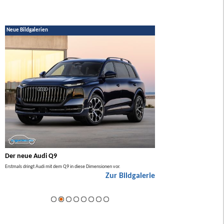
Neue Bildgalerien
Der neue Audi Q9
Der neue Mercedes GL
Erstmals dringt Audi mit dem Q9 in diese Dimensionen vor.
Der neue Mercedes GLA kommt zuers
Zur Bildgalerie
Hybrid.
ie