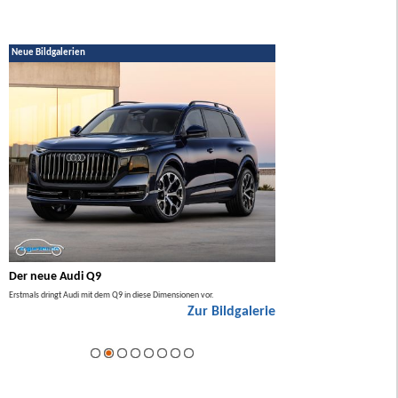
Neue Bildgalerien
Der neue Audi Q9
Der neue Mercedes GL
Erstmals dringt Audi mit dem Q9 in diese Dimensionen vor.
Der neue Mercedes GLA kommt zuers
Zur Bildgalerie
Hybrid.
ie