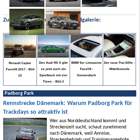
Zufällige Bilder aus unserer Bildgalerie:
Der neue Fiat 600e -
Den Audi RS 5 gibt
BMW 5er Limousine
Renault Captur
Mittelkonsole
es jetzt auch als
Facelift -
Facelift 2017 - Bild
Sportback mit vier
Sonnendach
15
Türen. - Bild 2
Padborg Park
Rennstrecke Dänemark: Warum Padborg Park für
Trackdays so attraktiv ist
Wer aus Norddeutschland kommt und
Streckenzeit sucht, schaut zunehmend
nach Dänemark, weil Anreise,
Streckenbetrieb und Trainingsangebote