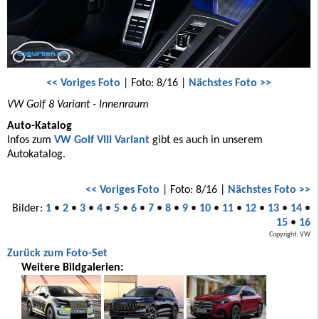
<< Voriges Foto
| Foto: 8/16 |
Nächstes Foto >>
VW Golf 8 Variant - Innenraum
Auto-Katalog
Infos zum
VW Golf VIII Variant
gibt es auch in unserem
Autokatalog.
<< Voriges Foto
| Foto: 8/16 |
Nächstes Foto >>
Bilder:
1
•
2
•
3
•
4
•
5
•
6
•
7
•
8
•
9
•
10
•
11
•
12
•
13
•
14
•
15
•
16
Copyright: VW
Zurück zum Foto-Set
Weitere Bildgalerien: