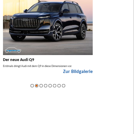
Der neue Audi Q9
Der neue Mercedes GL
Erstmals dringt Audi mit dem Q9 in diese Dimensionen vor.
Der neue Mercedes GLA kommt zuers
Zur Bildgalerie
Hybrid.
ie