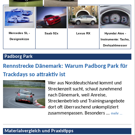
Mercedes SL -
Hyundai Atos -
Saab 92x
Lexus RX
Designskizze
Instrumente: Tacho,
Drehzahlmesser
Padborg Park
Rennstrecke Dänemark: Warum Padborg Park für
Trackdays so attraktiv ist
Wer aus Norddeutschland kommt und
Streckenzeit sucht, schaut zunehmend
nach Dänemark, weil Anreise,
Streckenbetrieb und Trainingsangebote
dort oft überraschend unkompliziert
zusammenpassen. Besonders ...
mehr ...
Materialvergleich und Praxistipps