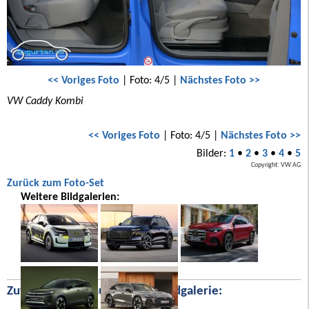
<< Voriges Foto
| Foto: 4/5 |
Nächstes Foto >>
VW Caddy Kombi
<< Voriges Foto
| Foto: 4/5 |
Nächstes Foto >>
Bilder:
1
•
2
•
3
•
4
•
5
Copyright: VW AG
Zurück zum Foto-Set
Weitere Bildgalerien:
Zufällige Bilder aus unserer Bildgalerie: