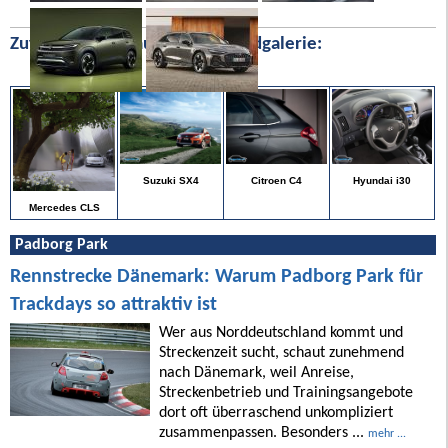
Zufällige Bilder aus unserer Bildgalerie:
Hyundai i30
Suzuki SX4
Citroen C4
Mercedes CLS
Padborg Park
Rennstrecke Dänemark: Warum Padborg Park für
Trackdays so attraktiv ist
Wer aus Norddeutschland kommt und
Streckenzeit sucht, schaut zunehmend
nach Dänemark, weil Anreise,
Streckenbetrieb und Trainingsangebote
dort oft überraschend unkompliziert
zusammenpassen. Besonders ...
mehr ...