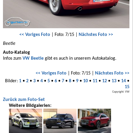
<< Voriges Foto
| Foto: 7/15 |
Nächstes Foto >>
Beetle
Auto-Katalog
Infos zum
VW Beetle
gibt es auch in unserem Autokatalog.
<< Voriges Foto
| Foto: 7/15 |
Nächstes Foto >>
Bilder:
1
•
2
•
3
•
4
•
5
•
6
•
7
•
8
•
9
•
10
•
11
•
12
•
13
•
14
•
15
Copyright: VW
Zurück zum Foto-Set
Weitere Bildgalerien: