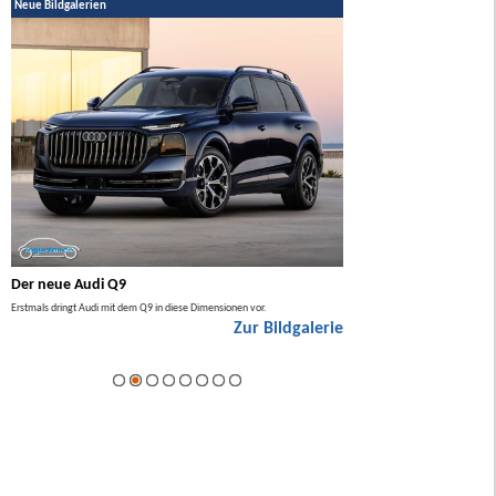
Neue Bildgalerien
Der neue Audi Q9
Der neue Mercedes GL
Erstmals dringt Audi mit dem Q9 in diese Dimensionen vor.
Der neue Mercedes GLA kommt zuers
Zur Bildgalerie
Hybrid.
ie