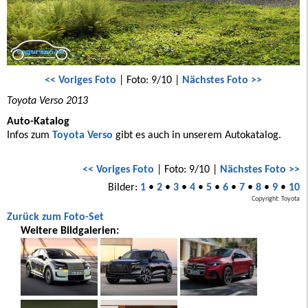
<< Voriges Foto
| Foto: 9/10 |
Nächstes Foto >>
Toyota Verso 2013
Auto-Katalog
Infos zum
Toyota Verso
gibt es auch in unserem Autokatalog.
<< Voriges Foto
| Foto: 9/10 |
Nächstes Foto >>
Bilder:
1
•
2
•
3
•
4
•
5
•
6
•
7
•
8
•
9
•
10
Copyright: Toyota
Zurück zum Foto-Set
Weitere Bildgalerien: