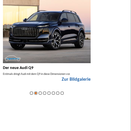
Der neue Audi Q9
Der neue Mercedes GL
Erstmals dringt Audi mit dem Q9 in diese Dimensionen vor.
Der neue Mercedes GLA kommt zuers
Zur Bildgalerie
Hybrid.
ie