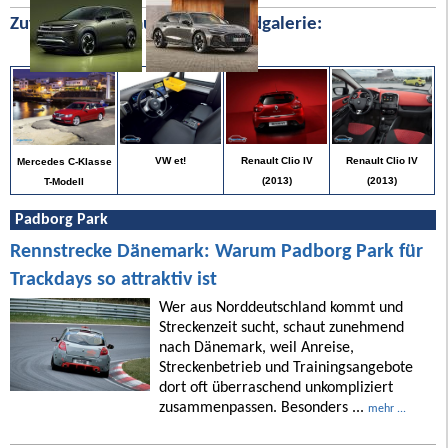
Zufällige Bilder aus unserer Bildgalerie:
Renault Clio IV
VW et!
Renault Clio IV
Mercedes C-Klasse
(2013)
(2013)
T-Modell
Padborg Park
Rennstrecke Dänemark: Warum Padborg Park für
Trackdays so attraktiv ist
Wer aus Norddeutschland kommt und
Streckenzeit sucht, schaut zunehmend
nach Dänemark, weil Anreise,
Streckenbetrieb und Trainingsangebote
dort oft überraschend unkompliziert
zusammenpassen. Besonders ...
mehr ...