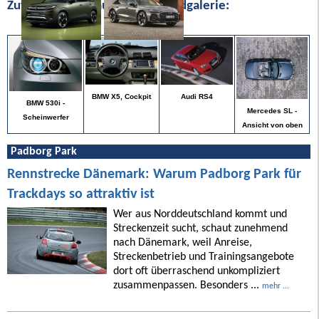
Zufällige Bilder aus unserer Bildgalerie:
BMW X5, Cockpit
Audi RS4
BMW 530i -
Mercedes SL -
Scheinwerfer
Ansicht von oben
Padborg Park
Rennstrecke Dänemark: Warum Padborg Park für
Trackdays so attraktiv ist
Wer aus Norddeutschland kommt und
Streckenzeit sucht, schaut zunehmend
nach Dänemark, weil Anreise,
Streckenbetrieb und Trainingsangebote
dort oft überraschend unkompliziert
zusammenpassen. Besonders ...
mehr ...