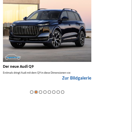
Der neue Audi Q9
Der neue Mercedes GL
Erstmals dringt Audi mit dem Q9 in diese Dimensionen vor.
Der neue Mercedes GLA kommt zuers
Zur Bildgalerie
Hybrid.
ie