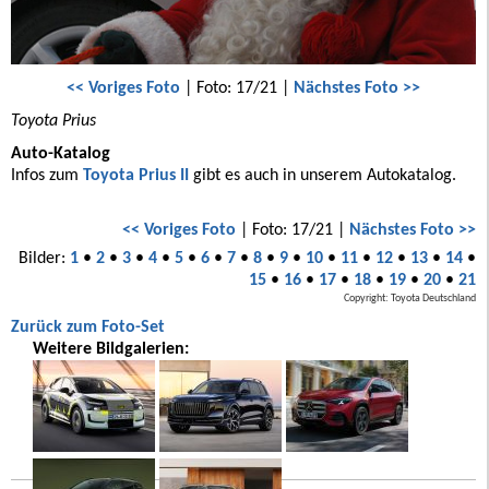
<< Voriges Foto
| Foto: 17/21 |
Nächstes Foto >>
Toyota Prius
Auto-Katalog
Infos zum
Toyota Prius II
gibt es auch in unserem Autokatalog.
<< Voriges Foto
| Foto: 17/21 |
Nächstes Foto >>
Bilder:
1
•
2
•
3
•
4
•
5
•
6
•
7
•
8
•
9
•
10
•
11
•
12
•
13
•
14
•
15
•
16
•
17
•
18
•
19
•
20
•
21
Copyright: Toyota Deutschland
Zurück zum Foto-Set
Weitere Bildgalerien: