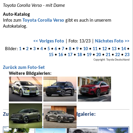
Toyota Corolla Verso - mit Dame
Auto-Katalog
Infos zum
Toyota Corolla Verso
gibt es auch in unserem
Autokatalog.
<< Voriges Foto
| Foto: 13/23 |
Nächstes Foto >>
Bilder:
1
•
2
•
3
•
4
•
5
•
6
•
7
•
8
•
9
•
10
•
11
•
12
•
13
•
14
•
15
•
16
•
17
•
18
•
19
•
20
•
21
•
22
•
23
Copyright: Toyota Deutschland
Zurück zum Foto-Set
Weitere Bildgalerien:
Zufällige Bilder aus unserer Bildgalerie: