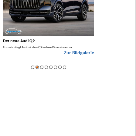
Der neue Audi Q9
Der neue Mercedes GL
Erstmals dringt Audi mit dem Q9 in diese Dimensionen vor.
Der neue Mercedes GLA kommt zuers
Zur Bildgalerie
Hybrid.
ie