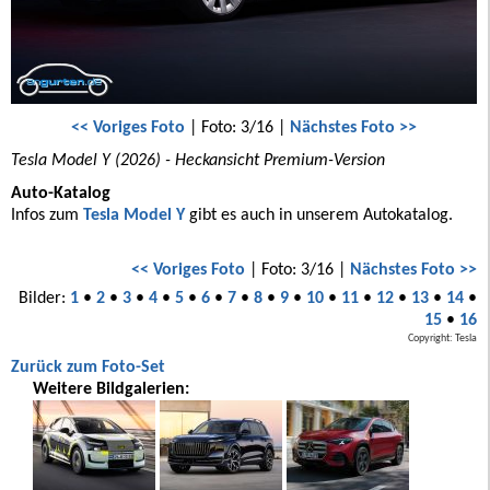
<< Voriges Foto
| Foto: 3/16 |
Nächstes Foto >>
Tesla Model Y (2026) - Heckansicht Premium-Version
Auto-Katalog
Infos zum
Tesla Model Y
gibt es auch in unserem Autokatalog.
<< Voriges Foto
| Foto: 3/16 |
Nächstes Foto >>
Bilder:
1
•
2
•
3
•
4
•
5
•
6
•
7
•
8
•
9
•
10
•
11
•
12
•
13
•
14
•
15
•
16
Copyright: Tesla
Zurück zum Foto-Set
Weitere Bildgalerien: