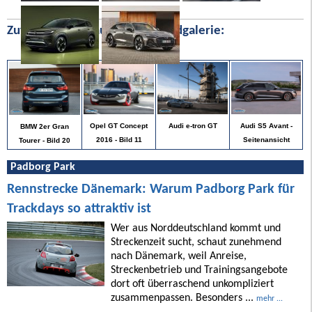
Zufällige Bilder aus unserer Bildgalerie:
Audi S5 Avant -
Opel GT Concept
Audi e-tron GT
BMW 2er Gran
Seitenansicht
2016 - Bild 11
Tourer - Bild 20
Padborg Park
Rennstrecke Dänemark: Warum Padborg Park für
Trackdays so attraktiv ist
Wer aus Norddeutschland kommt und
Streckenzeit sucht, schaut zunehmend
nach Dänemark, weil Anreise,
Streckenbetrieb und Trainingsangebote
dort oft überraschend unkompliziert
zusammenpassen. Besonders ...
mehr ...