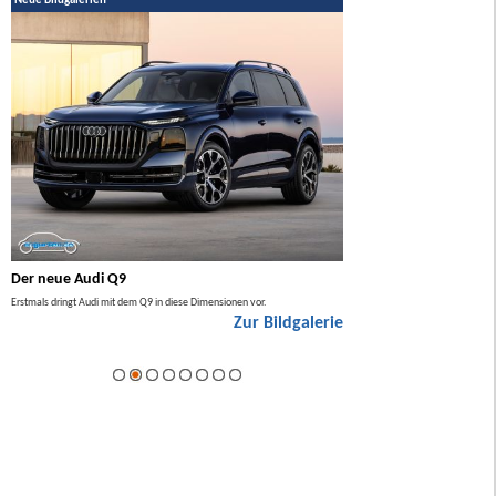
Neue Bildgalerien
Der neue Audi Q9
Der neue Mercedes GL
Erstmals dringt Audi mit dem Q9 in diese Dimensionen vor.
Der neue Mercedes GLA kommt zuers
Zur Bildgalerie
Hybrid.
ie