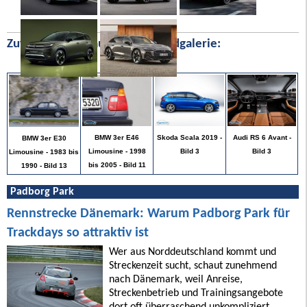
Zufällige Bilder aus unserer Bildgalerie:
Audi RS 6 Avant -
BMW 3er E46
Skoda Scala 2019 -
BMW 3er E30
Bild 3
Limousine - 1998
Bild 3
Limousine - 1983 bis
bis 2005 - Bild 11
1990 - Bild 13
Padborg Park
Rennstrecke Dänemark: Warum Padborg Park für
Trackdays so attraktiv ist
Wer aus Norddeutschland kommt und
Streckenzeit sucht, schaut zunehmend
nach Dänemark, weil Anreise,
Streckenbetrieb und Trainingsangebote
dort oft überraschend unkompliziert