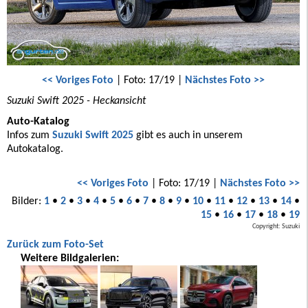
<< Voriges Foto
| Foto: 17/19 |
Nächstes Foto >>
Suzuki Swift 2025 - Heckansicht
Auto-Katalog
Infos zum
Suzuki Swift 2025
gibt es auch in unserem
Autokatalog.
<< Voriges Foto
| Foto: 17/19 |
Nächstes Foto >>
Bilder:
1
•
2
•
3
•
4
•
5
•
6
•
7
•
8
•
9
•
10
•
11
•
12
•
13
•
14
•
15
•
16
•
17
•
18
•
19
Copyright: Suzuki
Zurück zum Foto-Set
Weitere Bildgalerien: