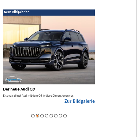
Neue Bildgalerien
Der neue Audi Q9
Der neue Mercedes GL
Erstmals dringt Audi mit dem Q9 in diese Dimensionen vor.
Der neue Mercedes GLA kommt zuers
Zur Bildgalerie
Hybrid.
ie