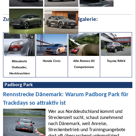
Zufällige Bilder aus unserer Bildgalerie:
Toyota RAV4
Honda Civic
Alfa Romeo 8C
Mitsubishi
Competizione
Outlander,
Heckleuchten
Padborg Park
Rennstrecke Dänemark: Warum Padborg Park für
Trackdays so attraktiv ist
Wer aus Norddeutschland kommt und
Streckenzeit sucht, schaut zunehmend
nach Dänemark, weil Anreise,
Streckenbetrieb und Trainingsangebote
dort oft überraschend unkompliziert