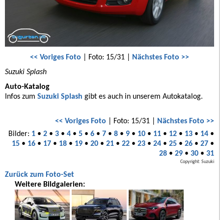
<< Voriges Foto
| Foto: 15/31 |
Nächstes Foto >>
Suzuki Splash
Auto-Katalog
Infos zum
Suzuki Splash
gibt es auch in unserem Autokatalog.
<< Voriges Foto
| Foto: 15/31 |
Nächstes Foto >>
Bilder:
1
•
2
•
3
•
4
•
5
•
6
•
7
•
8
•
9
•
10
•
11
•
12
•
13
•
14
•
15
•
16
•
17
•
18
•
19
•
20
•
21
•
22
•
23
•
24
•
25
•
26
•
27
•
28
•
29
•
30
•
31
Copyright: Suzuki
Zurück zum Foto-Set
Weitere Bildgalerien: