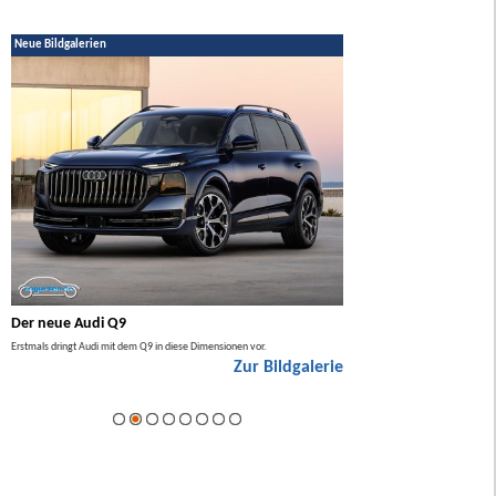
Neue Bildgalerien
Der neue Audi Q9
Der neue Mercedes GL
Erstmals dringt Audi mit dem Q9 in diese Dimensionen vor.
Der neue Mercedes GLA kommt zuers
Zur Bildgalerie
Hybrid.
ie