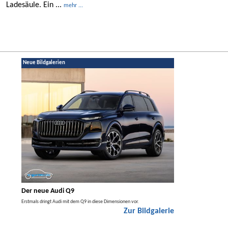
Ladesäule. Ein ...
mehr ...
Neue Bildgalerien
Der neue Audi Q9
Der neue Merced
t den
Erstmals dringt Audi mit dem Q9 in diese Dimensionen vor.
Der neue Mercedes GLA kom
Zur Bildgalerie
Hybrid.
galerie