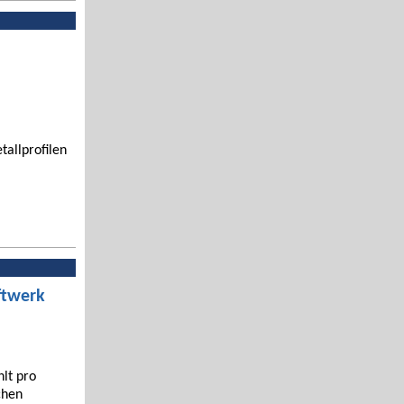
tallprofilen
ftwerk
hlt pro
chen