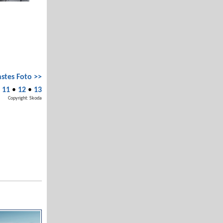
stes Foto >>
•
11
•
12
•
13
Copyright: Skoda