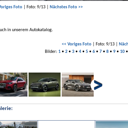
Voriges Foto
| Foto: 9/13 |
Nächstes Foto >>
auch in unserem Autokatalog.
<< Voriges Foto
| Foto: 9/13 |
Näch
Bilder:
1
•
2
•
3
•
4
•
5
•
6
•
7
•
8
•
9
•
10
lerie: