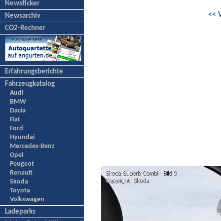
Newsticker
<< 
Newsarchiv
CO2-Rechner
Erfahrungsberichte
Fahrzeugkatalog
Audi
BMW
Dacia
Fiat
Ford
Hyundai
Mercedes-Benz
Opel
Peugeot
Renault
Skoda
Toyota
Volkswagen
Ladeparks