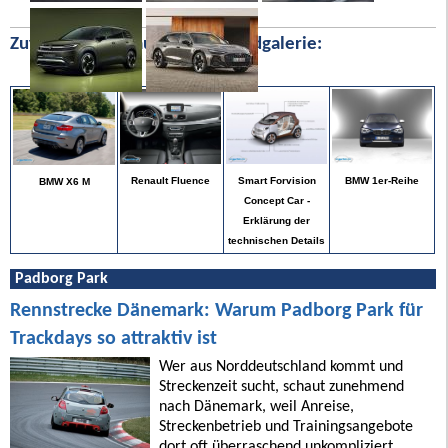
Zufällige Bilder aus unserer Bildgalerie:
BMW 1er-Reihe
Renault Fluence
Smart Forvision
BMW X6 M
Concept Car -
Erklärung der
technischen Details
Padborg Park
Rennstrecke Dänemark: Warum Padborg Park für
Trackdays so attraktiv ist
Wer aus Norddeutschland kommt und
Streckenzeit sucht, schaut zunehmend
nach Dänemark, weil Anreise,
Streckenbetrieb und Trainingsangebote
dort oft überraschend unkompliziert