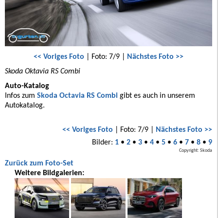
<< Voriges Foto
| Foto: 7/9 |
Nächstes Foto >>
Skoda Oktavia RS Combi
Auto-Katalog
Infos zum
Skoda Octavia RS Combi
gibt es auch in unserem
Autokatalog.
<< Voriges Foto
| Foto: 7/9 |
Nächstes Foto >>
Bilder:
1
•
2
•
3
•
4
•
5
•
6
•
7
•
8
•
9
Copyright: Skoda
Zurück zum Foto-Set
Weitere Bildgalerien: