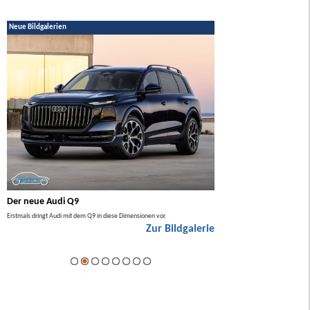
Neue Bildgalerien
Der neue Audi Q9
Der neue Mercedes GL
Erstmals dringt Audi mit dem Q9 in diese Dimensionen vor.
Der neue Mercedes GLA kommt zuers
Zur Bildgalerie
Hybrid.
ie