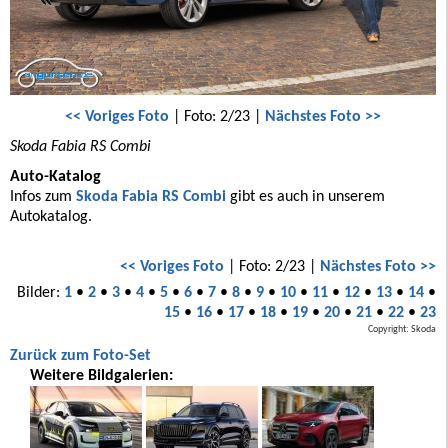
<< Voriges Foto
| Foto: 2/23 |
Nächstes Foto >>
Skoda Fabia RS Combi
Auto-Katalog
Infos zum
Skoda Fabia RS Combi
gibt es auch in unserem
Autokatalog.
<< Voriges Foto
| Foto: 2/23 |
Nächstes Foto >>
Bilder:
1
•
2
•
3
•
4
•
5
•
6
•
7
•
8
•
9
•
10
•
11
•
12
•
13
•
14
•
15
•
16
•
17
•
18
•
19
•
20
•
21
•
22
•
23
Copyright: Skoda
Zurück zum Foto-Set
Weitere Bildgalerien: