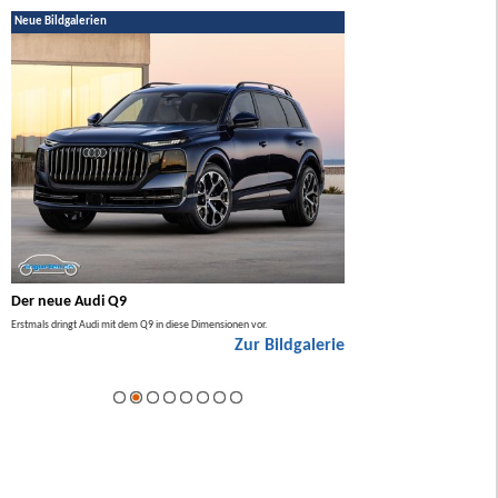
Neue Bildgalerien
Der neue Audi Q9
Der neue Mercedes GL
Erstmals dringt Audi mit dem Q9 in diese Dimensionen vor.
Der neue Mercedes GLA kommt zuers
Zur Bildgalerie
Hybrid.
ie