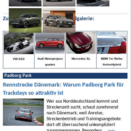
Zufällige Bilder aus unserer Bildgalerie:
BMW 7er Reihe
Audi Metroproject
Mercedes SL
VW GX3
ActiveHybrid
quattro
Padborg Park
Rennstrecke Dänemark: Warum Padborg Park für
Trackdays so attraktiv ist
Wer aus Norddeutschland kommt und
Streckenzeit sucht, schaut zunehmend
nach Dänemark, weil Anreise,
Streckenbetrieb und Trainingsangebote
dort oft überraschend unkompliziert
zusammenpassen. Besonders ...
mehr ...