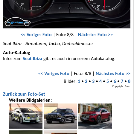
<< Voriges Foto
| Foto: 8/8 |
Nächstes Foto >>
Seat Ibiza - Armaturen, Tacho, Drehzahlmesser
Auto-Katalog
Infos zum
Seat Ibiza
gibt es auch in unserem Autokatalog.
<< Voriges Foto
| Foto: 8/8 |
Nächstes Foto >>
Bilder:
1
•
2
•
3
•
4
•
5
•
6
•
7
•
8
Copyright: Seat
Zurück zum Foto-Set
Weitere Bildgalerien: