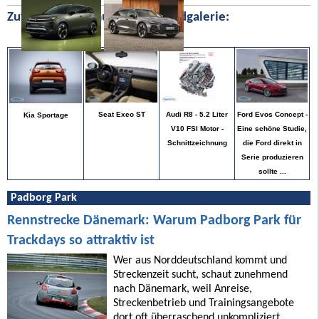
Zufällige Bilder aus unserer Bildgalerie:
Ford Evos Concept -
Seat Exeo ST
Audi R8 - 5.2 Liter
Kia Sportage
Eine schöne Studie,
V10 FSI Motor -
die Ford direkt in
Schnittzeichnung
Serie produzieren
sollte ...
Padborg Park
Rennstrecke Dänemark: Warum Padborg Park für
Trackdays so attraktiv ist
Wer aus Norddeutschland kommt und
Streckenzeit sucht, schaut zunehmend
nach Dänemark, weil Anreise,
Streckenbetrieb und Trainingsangebote
dort oft überraschend unkompliziert