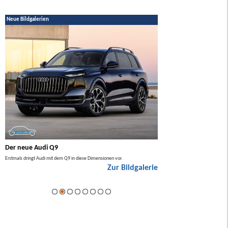
Neue Bildgalerien
Der neue Audi Q9
Der neue Mercedes GL
Erstmals dringt Audi mit dem Q9 in diese Dimensionen vor.
Der neue Mercedes GLA kommt zuers
Zur Bildgalerie
Hybrid.
ie