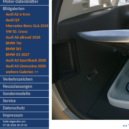
Motor-Datenblätter
Bildgalerien
Audi A2 e-tron
Audi Q9
Mercedes-Benz GLA 2026
VW ID. Cross
Audi A6 allroad 2026
BMW 7er
BMW iX5
BMW X5 2027
Audi A3 Sportback 2020
Audi A3 Limousine 2020
weitere Galerien >>
Verkehrszeichen
Neuzulassungen
Sondermodelle
Service
Datenschutz
Impressum
Seite abgerufen am:
07.08.2026 18:29:42
<< 