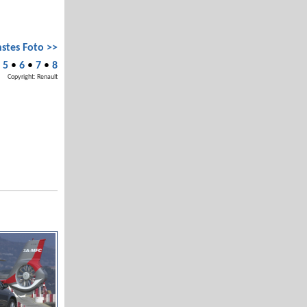
stes Foto >>
•
5
•
6
•
7
•
8
Copyright: Renault