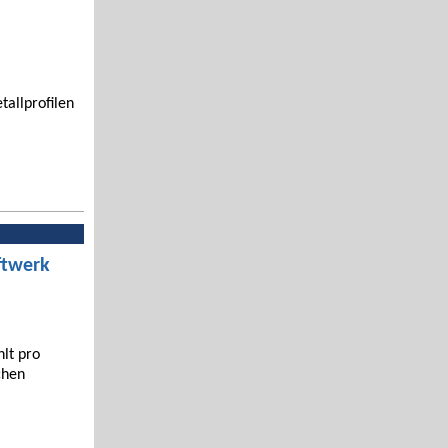
tallprofilen
ftwerk
hlt pro
chen