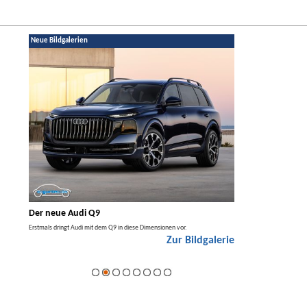
Neue Bildgalerien
Der neue Audi Q9
Der neue Merced
t den
Erstmals dringt Audi mit dem Q9 in diese Dimensionen vor.
Der neue Mercedes GLA kom
Zur Bildgalerie
Hybrid.
galerie