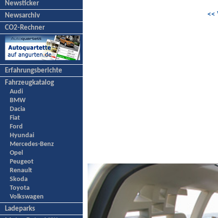
Newsticker
<< 
Newsarchiv
CO2-Rechner
Erfahrungsberichte
Fahrzeugkatalog
Audi
BMW
Dacia
Fiat
Ford
Hyundai
Mercedes-Benz
Opel
Peugeot
Renault
Skoda
Toyota
Volkswagen
Ladeparks