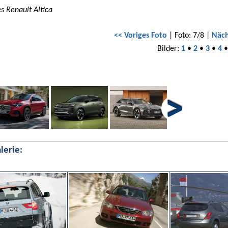
s Renault Altica
<< Voriges Foto
| Foto: 7/8 |
Näch
Bilder:
1
•
2
•
3
•
4
lerie: