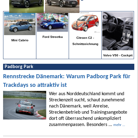
Ford Streetka
Citroen C2 -
Mini Cabrio
Schnittzeichnung
Volvo V50 - Cockpit
Padborg Park
Rennstrecke Dänemark: Warum Padborg Park für
Trackdays so attraktiv ist
Wer aus Norddeutschland kommt und
Streckenzeit sucht, schaut zunehmend
nach Dänemark, weil Anreise,
Streckenbetrieb und Trainingsangebote
dort oft überraschend unkompliziert
zusammenpassen. Besonders ...
mehr ...