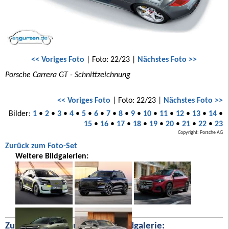
<< Voriges Foto
| Foto: 22/23 |
Nächstes Foto >>
Porsche Carrera GT - Schnittzeichnung
<< Voriges Foto
| Foto: 22/23 |
Nächstes Foto >>
Bilder:
1
•
2
•
3
•
4
•
5
•
6
•
7
•
8
•
9
•
10
•
11
•
12
•
13
•
14
•
15
•
16
•
17
•
18
•
19
•
20
•
21
•
22
•
23
Copyright: Porsche AG
Zurück zum Foto-Set
Weitere Bildgalerien:
Zufällige Bilder aus unserer Bildgalerie: