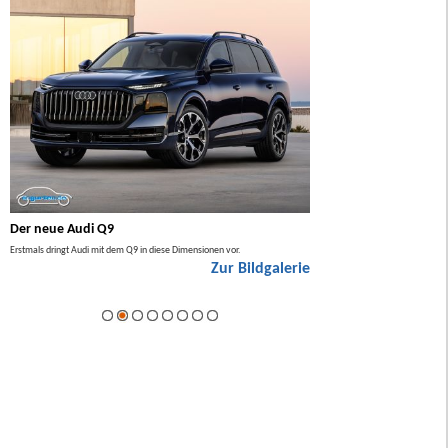
Der neue Audi Q9
Der neue Mercedes GL
Erstmals dringt Audi mit dem Q9 in diese Dimensionen vor.
Der neue Mercedes GLA kommt zuers
Zur Bildgalerie
Hybrid.
ie