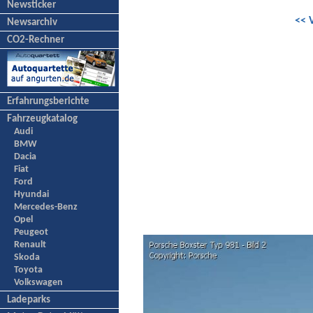
Newsticker
<< 
Newsarchiv
CO2-Rechner
Erfahrungsberichte
Fahrzeugkatalog
Audi
BMW
Dacia
Fiat
Ford
Hyundai
Mercedes-Benz
Opel
Peugeot
Renault
Skoda
Toyota
Volkswagen
Ladeparks