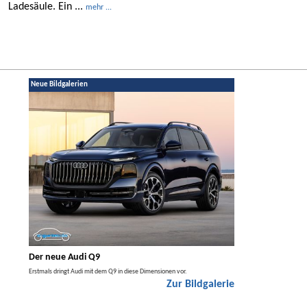
Ladesäule. Ein ...
mehr ...
Neue Bildgalerien
Der neue Audi Q9
Der neue Merced
t den
Erstmals dringt Audi mit dem Q9 in diese Dimensionen vor.
Der neue Mercedes GLA kom
Zur Bildgalerie
Hybrid.
galerie