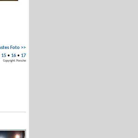
stes Foto >>
•
15
•
16
•
17
Copyright: Porsche