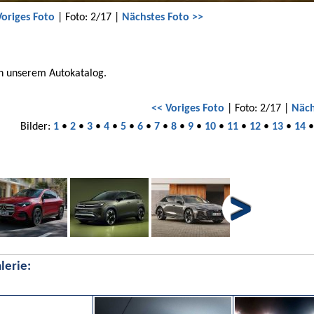
Voriges Foto
| Foto: 2/17 |
Nächstes Foto >>
in unserem Autokatalog.
<< Voriges Foto
| Foto: 2/17 |
Näch
Bilder:
1
•
2
•
3
•
4
•
5
•
6
•
7
•
8
•
9
•
10
•
11
•
12
•
13
•
14
lerie: