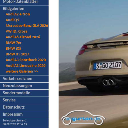
Motor-Datenblätter
Bildgalerien
Audi A2 e-tron
Audi Q9
Mercedes-Benz GLA 2026
VW ID. Cross
Audi A6 allroad 2026
BMW 7er
BMW iX5
BMW X5 2027
Audi A3 Sportback 2020
Audi A3 Limousine 2020
weitere Galerien >>
Verkehrszeichen
Neuzulassungen
Sondermodelle
Service
Datenschutz
Impressum
Seite abgerufen am:
08.08.2026 19:57:19