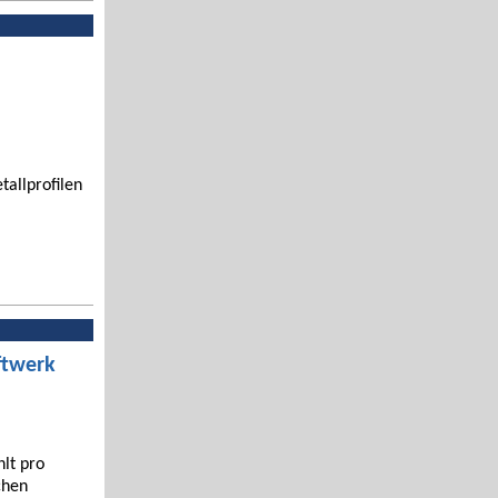
tallprofilen
ftwerk
hlt pro
chen