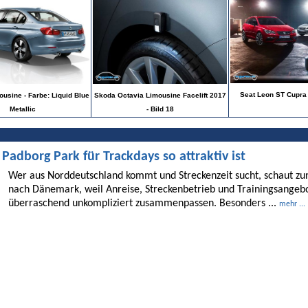
Seat Leon ST Cupra 
usine - Farbe: Liquid Blue
Skoda Octavia Limousine Facelift 2017
Metallic
- Bild 18
dborg Park für Trackdays so attraktiv ist
Wer aus Norddeutschland kommt und Streckenzeit sucht, schaut 
nach Dänemark, weil Anreise, Streckenbetrieb und Trainingsangebo
überraschend unkompliziert zusammenpassen. Besonders ...
mehr ...