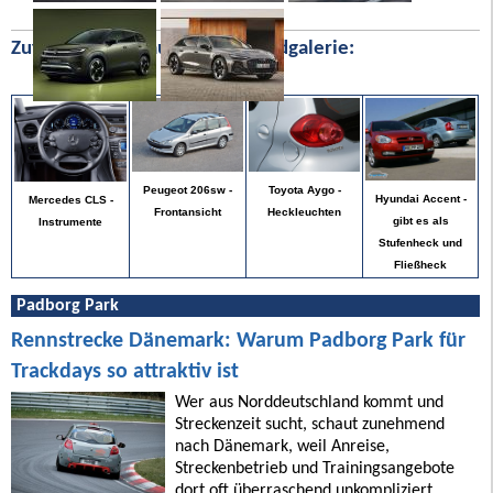
Zufällige Bilder aus unserer Bildgalerie:
Toyota Aygo -
Peugeot 206sw -
Hyundai Accent -
Mercedes CLS -
Heckleuchten
Frontansicht
gibt es als
Instrumente
Stufenheck und
Fließheck
Padborg Park
Rennstrecke Dänemark: Warum Padborg Park für
Trackdays so attraktiv ist
Wer aus Norddeutschland kommt und
Streckenzeit sucht, schaut zunehmend
nach Dänemark, weil Anreise,
Streckenbetrieb und Trainingsangebote
dort oft überraschend unkompliziert