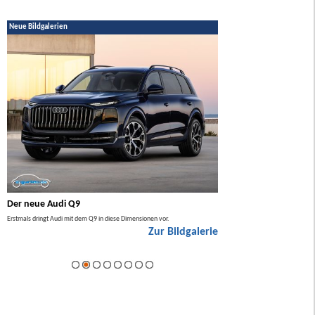
Neue Bildgalerien
Der neue Audi Q9
Der neue Mercedes GL
Erstmals dringt Audi mit dem Q9 in diese Dimensionen vor.
Der neue Mercedes GLA kommt zuers
Zur Bildgalerie
Hybrid.
ie