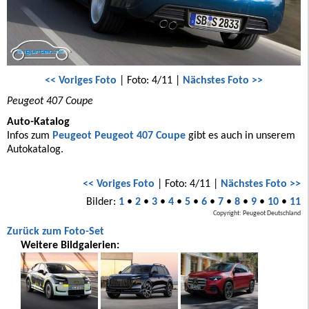
<< Voriges Foto
| Foto: 4/11 |
Nächstes Foto >>
Peugeot 407 Coupe
Auto-Katalog
Infos zum
Peugeot Peugeot 407 Coupe
gibt es auch in unserem
Autokatalog.
<< Voriges Foto
| Foto: 4/11 |
Nächstes Foto >>
Bilder:
1
•
2
•
3
•
4
•
5
•
6
•
7
•
8
•
9
•
10
•
11
Copyright: Peugeot Deutschland
Zurück zum Foto-Set
Weitere Bildgalerien: