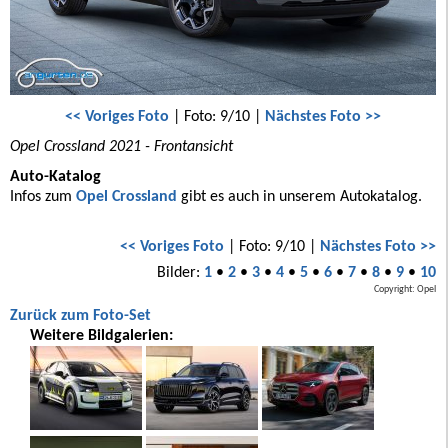
<< Voriges Foto
| Foto: 9/10 |
Nächstes Foto >>
Opel Crossland 2021 - Frontansicht
Auto-Katalog
Infos zum
Opel Crossland
gibt es auch in unserem Autokatalog.
<< Voriges Foto
| Foto: 9/10 |
Nächstes Foto >>
Bilder:
1
•
2
•
3
•
4
•
5
•
6
•
7
•
8
•
9
•
10
Copyright: Opel
Zurück zum Foto-Set
Weitere Bildgalerien: