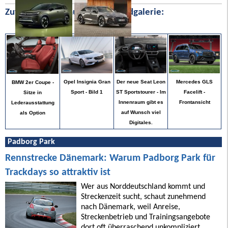
Zufällige Bilder aus unserer Bildgalerie:
Mercedes GLS
Opel Insignia Gran
Der neue Seat Leon
BMW 2er Coupe -
Facelift -
Sport - Bild 1
ST Sportstourer - Im
Sitze in
Frontansicht
Innenraum gibt es
Lederausstattung
auf Wunsch viel
als Option
Digitales.
Padborg Park
Rennstrecke Dänemark: Warum Padborg Park für
Trackdays so attraktiv ist
Wer aus Norddeutschland kommt und
Streckenzeit sucht, schaut zunehmend
nach Dänemark, weil Anreise,
Streckenbetrieb und Trainingsangebote
dort oft überraschend unkompliziert