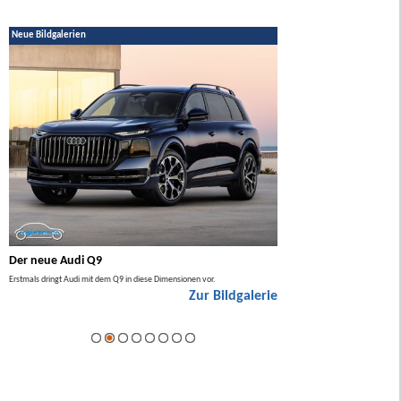
Neue Bildgalerien
Der neue Audi Q9
Der neue Mercedes GL
Erstmals dringt Audi mit dem Q9 in diese Dimensionen vor.
Der neue Mercedes GLA kommt zuers
Zur Bildgalerie
Hybrid.
ie