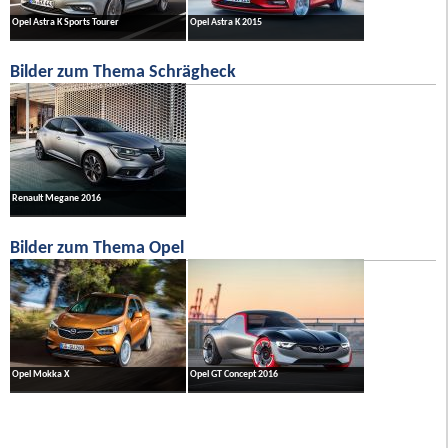
Opel Astra K Sports Tourer
Opel Astra K 2015
Bilder zum Thema Schrägheck
Renault Megane 2016
Bilder zum Thema Opel
Opel Mokka X
Opel GT Concept 2016