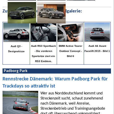
Zufällige Bilder aus unserer Bildgalerie:
Audi A6 Avant
Audi RS3 Sportback
BMW Active Tourer
Audi Q3 -
Facelift 2015 - Bild 1
- Die vorderen
Outdoor Concept -
Designskizze
Sportsitze ziert ein
Bild 6
RS3 Emblem.
Padborg Park
Rennstrecke Dänemark: Warum Padborg Park für
Trackdays so attraktiv ist
Wer aus Norddeutschland kommt und
Streckenzeit sucht, schaut zunehmend
nach Dänemark, weil Anreise,
Streckenbetrieb und Trainingsangebote
dort oft überraschend unkompliziert