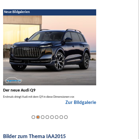
Neue Bildgalerien
Der neue Audi Q9
Der neue Mercedes GL
Erstmals dringt Audi mit dem Q9 in diese Dimensionen vor.
Der neue Mercedes GLA kommt zuers
Zur Bildgalerie
Hybrid.
ie
Bilder zum Thema IAA2015