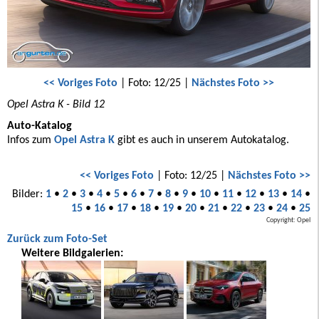
<< Voriges Foto
| Foto: 12/25 |
Nächstes Foto >>
Opel Astra K - Bild 12
Auto-Katalog
Infos zum
Opel Astra K
gibt es auch in unserem Autokatalog.
<< Voriges Foto
| Foto: 12/25 |
Nächstes Foto >>
Bilder:
1
•
2
•
3
•
4
•
5
•
6
•
7
•
8
•
9
•
10
•
11
•
12
•
13
•
14
•
15
•
16
•
17
•
18
•
19
•
20
•
21
•
22
•
23
•
24
•
25
Copyright: Opel
Zurück zum Foto-Set
Weitere Bildgalerien: