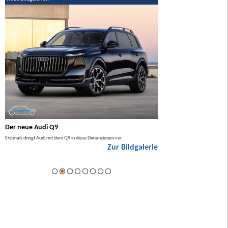
Der neue Audi Q9
Der neue Mercedes GL
Erstmals dringt Audi mit dem Q9 in diese Dimensionen vor.
Der neue Mercedes GLA kommt zuers
Zur Bildgalerie
Hybrid.
ie