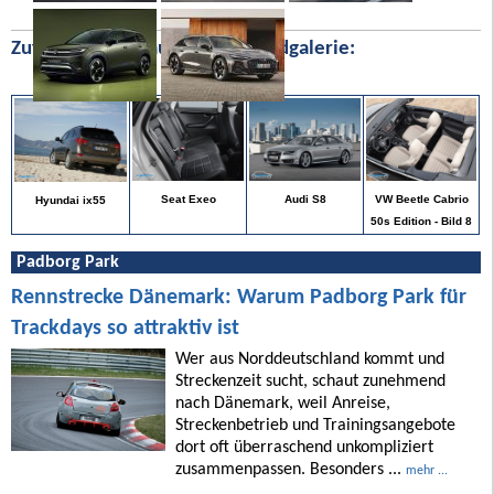
Zufällige Bilder aus unserer Bildgalerie:
VW Beetle Cabrio
Seat Exeo
Audi S8
Hyundai ix55
50s Edition - Bild 8
Padborg Park
Rennstrecke Dänemark: Warum Padborg Park für
Trackdays so attraktiv ist
Wer aus Norddeutschland kommt und
Streckenzeit sucht, schaut zunehmend
nach Dänemark, weil Anreise,
Streckenbetrieb und Trainingsangebote
dort oft überraschend unkompliziert
zusammenpassen. Besonders ...
mehr ...