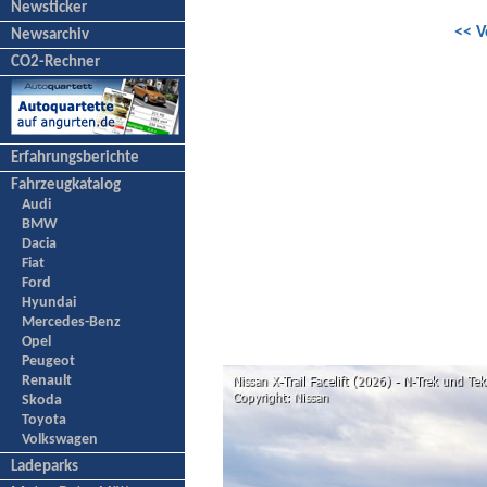
Newsticker
<< V
Newsarchiv
CO2-Rechner
Erfahrungsberichte
Fahrzeugkatalog
Audi
BMW
Dacia
Fiat
Ford
Hyundai
Mercedes-Benz
Opel
Peugeot
Renault
Skoda
Toyota
Volkswagen
Ladeparks