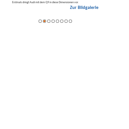
t den
Erstmals dringt Audi mit dem Q9 in diese Dimensionen vor.
Der neue Mercedes GLA kom
Zur Bildgalerie
Hybrid.
galerie