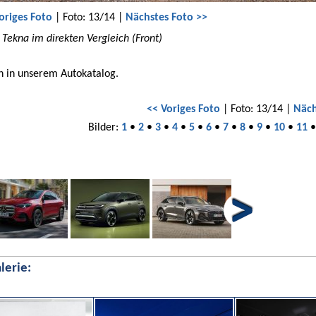
origes Foto
| Foto: 13/14 |
Nächstes Foto >>
d Tekna im direkten Vergleich (Front)
h in unserem Autokatalog.
<< Voriges Foto
| Foto: 13/14 |
Näch
Bilder:
1
•
2
•
3
•
4
•
5
•
6
•
7
•
8
•
9
•
10
•
11
lerie: