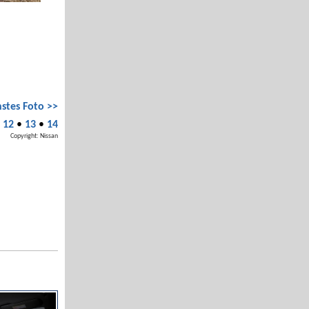
stes Foto >>
•
12
•
13
•
14
Copyright: Nissan