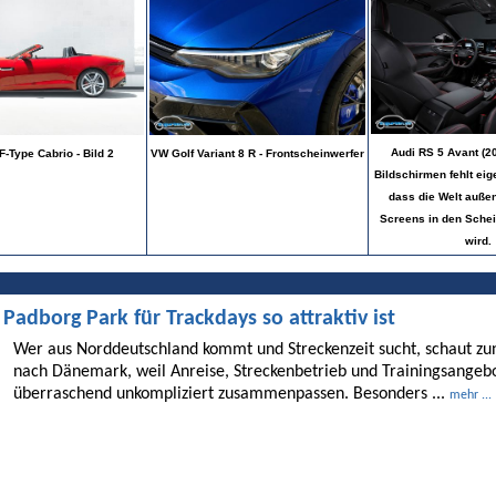
Audi RS 5 Avant (20
F-Type Cabrio - Bild 2
VW Golf Variant 8 R - Frontscheinwerfer
Bildschirmen fehlt eig
dass die Welt außen
Screens in den Schei
wird.
dborg Park für Trackdays so attraktiv ist
Wer aus Norddeutschland kommt und Streckenzeit sucht, schaut 
nach Dänemark, weil Anreise, Streckenbetrieb und Trainingsangebo
überraschend unkompliziert zusammenpassen. Besonders ...
mehr ...