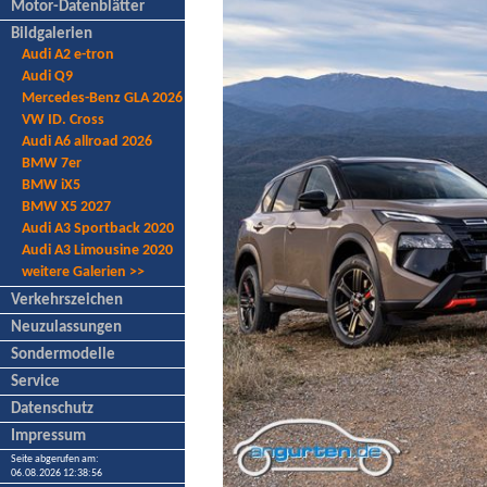
Motor-Datenblätter
Bildgalerien
Audi A2 e-tron
Audi Q9
Mercedes-Benz GLA 2026
VW ID. Cross
Audi A6 allroad 2026
BMW 7er
BMW iX5
BMW X5 2027
Audi A3 Sportback 2020
Audi A3 Limousine 2020
weitere Galerien >>
Verkehrszeichen
Neuzulassungen
Sondermodelle
Service
Datenschutz
Impressum
Seite abgerufen am:
06.08.2026 12:38:56