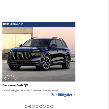
Neue Bildgalerien
Der neue Audi Q9
Der neue Mercedes GL
Erstmals dringt Audi mit dem Q9 in diese Dimensionen vor.
Der neue Mercedes GLA kommt zuers
Zur Bildgalerie
Hybrid.
ie