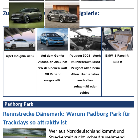
Zufällige Bilder aus unserer Bildgalerie:
BMW i3 Facelift -
Auf dem Genfer
Peugeot 5008 - Auch
Opel Insignia OPC
Bild 9
Autosalon 2013 hat
im Innenraum lässt
VW den neuen Golf
Peugeot alles beim
VII Variant
Alten. Hier ist aber
vorgestellt.
auch alles
zeitgemäß oder
zeitlos.
Padborg Park
Rennstrecke Dänemark: Warum Padborg Park für
Trackdays so attraktiv ist
Wer aus Norddeutschland kommt und
Streckenzeit sucht, schaut zunehmend