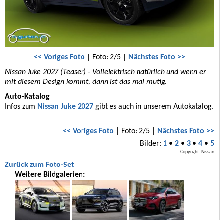
<< Voriges Foto
| Foto: 2/5 |
Nächstes Foto >>
Nissan Juke 2027 (Teaser) - Vollelektrisch natürlich und wenn er
mit diesem Design kommt, dann ist das mal mutig.
Auto-Katalog
Infos zum
Nissan Juke 2027
gibt es auch in unserem Autokatalog.
<< Voriges Foto
| Foto: 2/5 |
Nächstes Foto >>
Bilder:
1
•
2
•
3
•
4
•
5
Copyright: Nissan
Zurück zum Foto-Set
Weitere Bildgalerien: