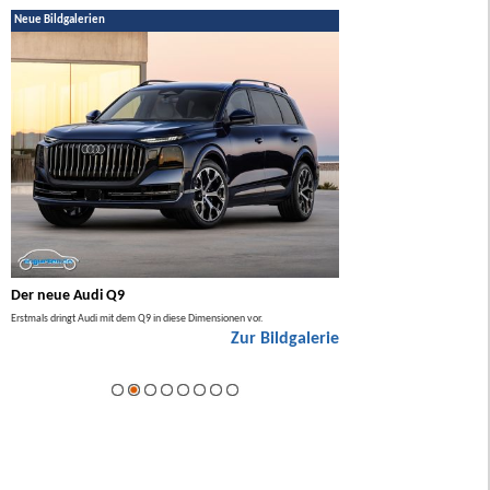
Neue Bildgalerien
Der neue Audi Q9
Der neue Mercedes GL
Erstmals dringt Audi mit dem Q9 in diese Dimensionen vor.
Der neue Mercedes GLA kommt zuers
Zur Bildgalerie
Hybrid.
ie