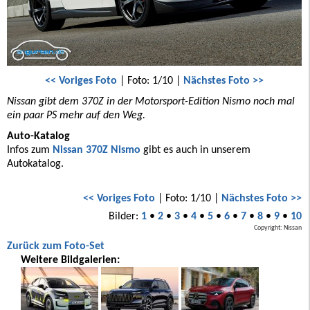
<< Voriges Foto
| Foto: 1/10 |
Nächstes Foto >>
Nissan gibt dem 370Z in der Motorsport-Edition Nismo noch mal
ein paar PS mehr auf den Weg.
Auto-Katalog
Infos zum
Nissan 370Z Nismo
gibt es auch in unserem
Autokatalog.
<< Voriges Foto
| Foto: 1/10 |
Nächstes Foto >>
Bilder:
1
•
2
•
3
•
4
•
5
•
6
•
7
•
8
•
9
•
10
Copyright: Nissan
Zurück zum Foto-Set
Weitere Bildgalerien: