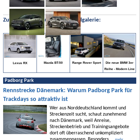
Zufällige Bilder aus unserer Bildgalerie:
Die neue BMW 3er
Mazda BT-50
Range Rover Sport
Lexus RX
Reihe - Modern Line
Padborg Park
Rennstrecke Dänemark: Warum Padborg Park für
Trackdays so attraktiv ist
Wer aus Norddeutschland kommt und
Streckenzeit sucht, schaut zunehmend
nach Dänemark, weil Anreise,
Streckenbetrieb und Trainingsangebote
dort oft überraschend unkompliziert
zusammenpassen. Besonders ...
mehr ...