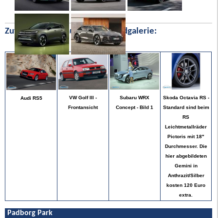
Zufällige Bilder aus unserer Bildgalerie:
Skoda Octavia RS -
VW Golf III -
Subaru WRX
Audi RS5
Standard sind beim
Frontansicht
Concept - Bild 1
RS
Leichtmetallräder
Pictoris mit 18"
Durchmesser. Die
hier abgebildeten
Gemini in
Anthrazit/Silber
kosten 120 Euro
extra.
Padborg Park