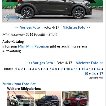
<< Voriges Foto
| Foto: 4/17 |
Nächstes Foto >>
Mini Paceman 2014 Facelift - Bild 4
Auto-Katalog
Infos zum
Mini Mini Paceman
gibt es auch in unserem
Autokatalog.
<< Voriges Foto
| Foto: 4/17 |
Nächstes Foto >>
Bilder:
1
•
2
•
3
•
4
•
5
•
6
•
7
•
8
•
9
•
10
•
11
•
12
•
13
•
14
•
15
•
16
•
17
Copyright: Mini
Zurück zum Foto-Set
Weitere Bildgalerien: