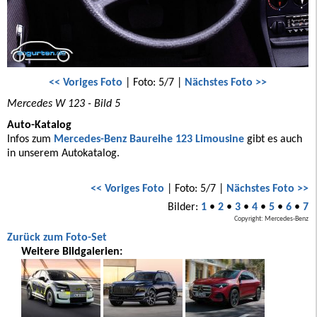
<< Voriges Foto
| Foto: 5/7 |
Nächstes Foto >>
Mercedes W 123 - Bild 5
Auto-Katalog
Infos zum
Mercedes-Benz Baureihe 123 Limousine
gibt es auch
in unserem Autokatalog.
<< Voriges Foto
| Foto: 5/7 |
Nächstes Foto >>
Bilder:
1
•
2
•
3
•
4
•
5
•
6
•
7
Copyright: Mercedes-Benz
Zurück zum Foto-Set
Weitere Bildgalerien: