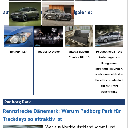
Zufällige Bilder aus unserer Bildgalerie:
Peugeot 5008 - Die
Toyota iQ Disco
Skoda Superb
Hyundai i30
Änderungen am
Combi - Bild 13
Design sind
durchaus gelungen,
auch wenn sich das
Facelift vornehmlich
auf die Front
beschränkt.
Padborg Park
Rennstrecke Dänemark: Warum Padborg Park für
Trackdays so attraktiv ist
Wer aus Norddeutschland kommt und