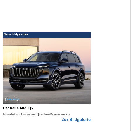
Neue Bildgalerien
Der neue Audi Q9
Der neue Mercedes GL
Erstmals dringt Audi mit dem Q9 in diese Dimensionen vor.
Der neue Mercedes GLA kommt zuers
Zur Bildgalerie
Hybrid.
ie