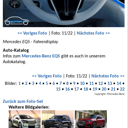
<< Voriges Foto
| Foto: 11/22 |
Nächstes Foto >>
Mercedes EQS - Fahrerdisplay
Auto-Katalog
Infos zum
Mercedes-Benz EQS
gibt es auch in unserem
Autokatalog.
<< Voriges Foto
| Foto: 11/22 |
Nächstes Foto >>
Bilder:
1
•
2
•
3
•
4
•
5
•
6
•
7
•
8
•
9
•
10
•
11
•
12
•
13
•
14
•
15
•
16
•
17
•
18
•
19
•
20
•
21
•
22
Copyright: Mercedes-Benz
Zurück zum Foto-Set
Weitere Bildgalerien: