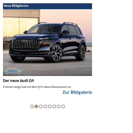
Neue Bildgalerien
Der neue Audi Q9
Der neue Mercedes GL
Erstmals dringt Audi mit dem Q9 in diese Dimensionen vor.
Der neue Mercedes GLA kommt zuers
Zur Bildgalerie
Hybrid.
ie