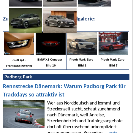
Zufällige Bilder aus unserer Bildgalerie:
Piech Mark Zero -
BMW X2 Concept -
Piech Mark Zero -
Audi Q3 -
Bild 7
Bild 10
Bild 1
Frontscheinwerfer
Padborg Park
Rennstrecke Dänemark: Warum Padborg Park für
Trackdays so attraktiv ist
Wer aus Norddeutschland kommt und
Streckenzeit sucht, schaut zunehmend
nach Dänemark, weil Anreise,
Streckenbetrieb und Trainingsangebote
dort oft überraschend unkompliziert
zusammenpassen. Besonders ...