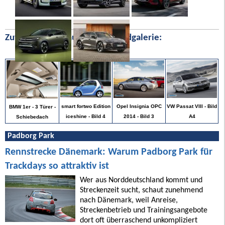
Zufällige Bilder aus unserer Bildgalerie:
VW Passat VIII - Bild
smart fortwo Edition
Opel Insignia OPC
BMW 1er - 3 Türer -
A4
iceshine - Bild 4
2014 - Bild 3
Schiebedach
Padborg Park
Rennstrecke Dänemark: Warum Padborg Park für
Trackdays so attraktiv ist
Wer aus Norddeutschland kommt und
Streckenzeit sucht, schaut zunehmend
nach Dänemark, weil Anreise,
Streckenbetrieb und Trainingsangebote
dort oft überraschend unkompliziert