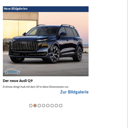
Neue Bildgalerien
Der neue Audi Q9
Der neue Mercedes GL
Erstmals dringt Audi mit dem Q9 in diese Dimensionen vor.
Der neue Mercedes GLA kommt zuers
Zur Bildgalerie
Hybrid.
ie