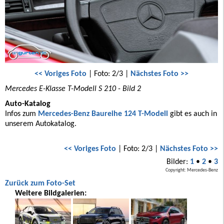
<< Voriges Foto
| Foto: 2/3 |
Nächstes Foto >>
Mercedes E-Klasse T-Modell S 210 - Bild 2
Auto-Katalog
Infos zum
Mercedes-Benz Baureihe 124 T-Modell
gibt es auch in
unserem Autokatalog.
<< Voriges Foto
| Foto: 2/3 |
Nächstes Foto >>
Bilder:
1
•
2
•
3
Copyright: Mercedes-Benz
Zurück zum Foto-Set
Weitere Bildgalerien: