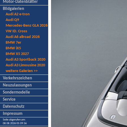
Motor-Datenblätter
Bildgalerien
Audi A2 e-tron
Audi Q9
Mercedes-Benz GLA 2026
VW ID. Cross
Audi A6 allroad 2026
BMW 7er
BMW iX5
BMW X5 2027
Audi A3 Sportback 2020
Audi A3 Limousine 2020
weitere Galerien >>
Verkehrszeichen
Neuzulassungen
Sondermodelle
Service
Datenschutz
Impressum
Seite abgerufen am:
08.08.2026 05:09:56