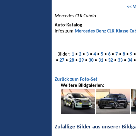
<< V
Mercedes CLK Cabrio
Auto-Katalog
Infos zum
Mercedes-Benz CLK-Klasse Ca
Bilder:
1
•
2
•
3
•
4
•
5
•
6
•
7
•
8
•
9
•
27
•
28
•
29
•
30
•
31
•
32
•
33
•
34
Zurück zum Foto-Set
Weitere Bildgalerien:
Zufällige Bilder aus unserer Bildga