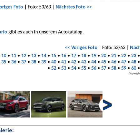
origes Foto
| Foto: 53/63 |
Nächstes Foto >>
brio
gibt es auch in unserem Autokatalog.
<< Voriges Foto
| Foto: 53/63 |
Näch
•
10
•
11
•
12
•
13
•
14
•
15
•
16
•
17
•
18
•
19
•
20
•
21
•
22
•
23
•
35
•
36
•
37
•
38
•
39
•
40
•
41
•
42
•
43
•
44
•
45
•
46
•
47
•
48
•
52
•
53
•
54
•
55
•
56
•
57
•
58
•
59
•
60
Copyrigh
lerie: