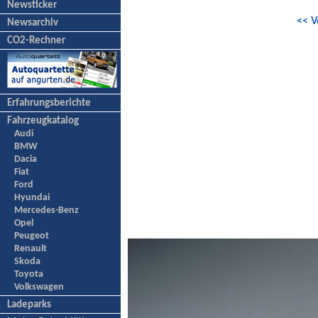
Newsticker
<< V
Newsarchiv
CO2-Rechner
Erfahrungsberichte
Fahrzeugkatalog
Audi
BMW
Dacia
Fiat
Ford
Hyundai
Mercedes-Benz
Opel
Peugeot
Renault
Skoda
Toyota
Volkswagen
Ladeparks