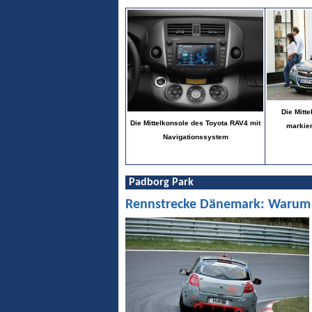
Die Mitt
Die Mittelkonsole des Toyota RAV4 mit
markier
Navigationssystem
Padborg Park
Rennstrecke Dänemark: Warum Pa