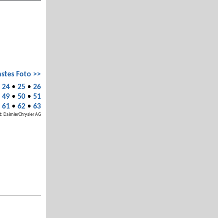
stes Foto >>
•
24
•
25
•
26
•
49
•
50
•
51
•
61
•
62
•
63
t: DaimlerChrysler AG