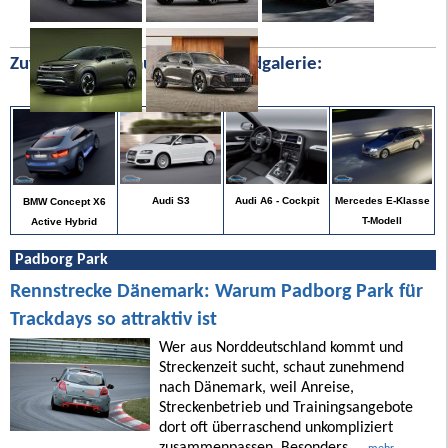
Zufällige Bilder aus unserer Bildgalerie:
Mercedes E-Klasse
Audi S3
Audi A6 - Cockpit
BMW Concept X6
T-Modell
Active Hybrid
Padborg Park
Rennstrecke Dänemark: Warum Padborg Park für
Trackdays so attraktiv ist
Wer aus Norddeutschland kommt und
Streckenzeit sucht, schaut zunehmend
nach Dänemark, weil Anreise,
Streckenbetrieb und Trainingsangebote
dort oft überraschend unkompliziert
zusammenpassen. Besonders ...