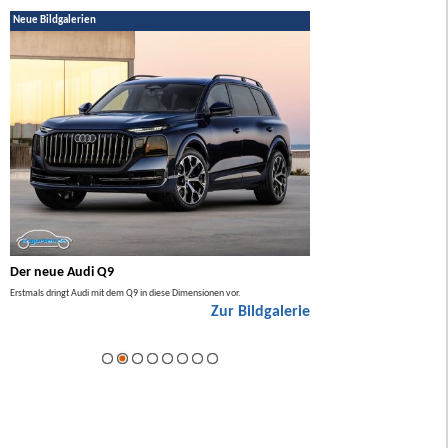
Neue Bildgalerien
Der neue Audi Q9
Der neue Mercedes GL
Erstmals dringt Audi mit dem Q9 in diese Dimensionen vor.
Der neue Mercedes GLA kommt zuers
Zur Bildgalerie
Hybrid.
ie