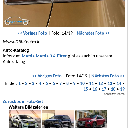
<< Voriges Foto
| Foto: 14/19 |
Nächstes Foto >>
Mazda3 Stufenheck
Auto-Katalog
Infos zum
Mazda Mazda 3 4-Türer
gibt es auch in unserem
Autokatalog.
<< Voriges Foto
| Foto: 14/19 |
Nächstes Foto >>
Bilder:
1
•
2
•
3
•
4
•
5
•
6
•
7
•
8
•
9
•
10
•
11
•
12
•
13
•
14
•
15
•
16
•
17
•
18
•
19
Copyright: Mazda
Zurück zum Foto-Set
Weitere Bildgalerien: