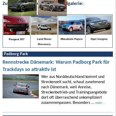
Zufällige Bilder aus unserer Bildgalerie:
Opel Insignia
Land Rover
Mitsubishi Pajero
Peugeot 307
Discovery
Padborg Park
Rennstrecke Dänemark: Warum Padborg Park für
Trackdays so attraktiv ist
Wer aus Norddeutschland kommt und
Streckenzeit sucht, schaut zunehmend
nach Dänemark, weil Anreise,
Streckenbetrieb und Trainingsangebote
dort oft überraschend unkompliziert
zusammenpassen. Besonders ...
mehr ...