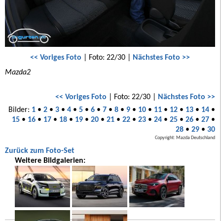
<< Voriges Foto
| Foto: 22/30 |
Nächstes Foto >>
Mazda2
<< Voriges Foto
| Foto: 22/30 |
Nächstes Foto >>
Bilder:
1
•
2
•
3
•
4
•
5
•
6
•
7
•
8
•
9
•
10
•
11
•
12
•
13
•
14
•
15
•
16
•
17
•
18
•
19
•
20
•
21
•
22
•
23
•
24
•
25
•
26
•
27
•
28
•
29
•
30
Copyright: Mazda Deutschland
Zurück zum Foto-Set
Weitere Bildgalerien: