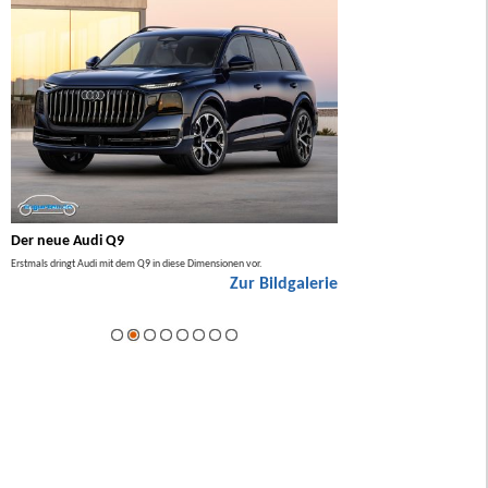
Der neue Audi Q9
Der neue Mercedes GL
Erstmals dringt Audi mit dem Q9 in diese Dimensionen vor.
Der neue Mercedes GLA kommt zuers
Zur Bildgalerie
Hybrid.
ie